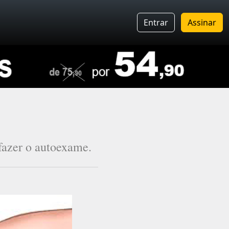
Entrar
Assinar
fazer o autoexame.