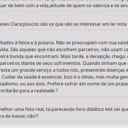
nuar de bem com a vida,atitude de quem se valoriza e se am
es Clara;poucos são os que vão se interessar em ler esta m
ltados à festa e à putaria. Não se preocupam com sua saúde
 vida. São aqueles que não escolhem parceiros, não usam ca
eira bunda que encontram. Mais tarde, a decepção chega, 
s parceiros diante de seus sofrimentos. Quando tinham que s
esta um grande serviço a todos nós, prevenindo doenças e
 Cuidar da saúde é essencial. Isso é o óbvio, mas muita ge
adismo, ou aos dois. Prefere sofrer em nome de um praze
ordarão para a realidade ?
elhor uma foto real, tá parecendo livro didático kkk sei 
ra de inovar, não?!