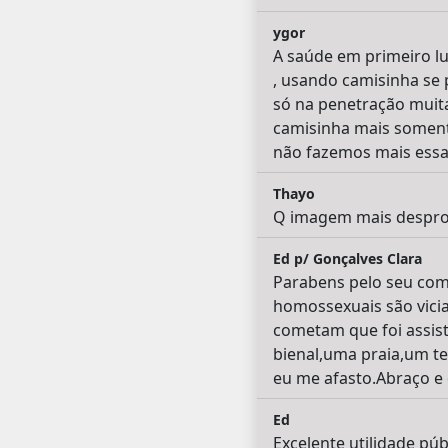
ygor
A saúde em primeiro l
, usando camisinha se 
só na penetração muit
camisinha mais soment
não fazemos mais essas
Thayo
Q imagem mais desprop
Ed p/ Gonçalves Clara
Parabens pelo seu come
homossexuais são vicia
cometam que foi assis
bienal,uma praia,um te
eu me afasto.Abraço e 
Ed
Excelente utilidade pú