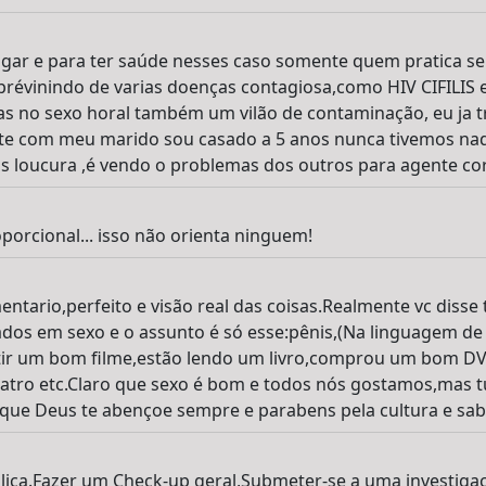
ugar e para ter saúde nesses caso somente quem pratica s
prévinindo de varias doenças contagiosa,como HIV CIFILIS 
as no sexo horal também um vilão de contaminação, eu ja 
e com meu marido sou casado a 5 anos nunca tivemos nad
 loucura ,é vendo o problemas dos outros para agente cor
orcional... isso não orienta ninguem!
ntario,perfeito e visão real das coisas.Realmente vc disse
dos em sexo e o assunto é só esse:pênis,(Na linguagem de 
tir um bom filme,estão lendo um livro,comprou um bom DV
atro etc.Claro que sexo é bom e todos nós gostamos,mas t
que Deus te abençoe sempre e parabens pela cultura e sab
blica.Fazer um Check-up geral,Submeter-se a uma investiga