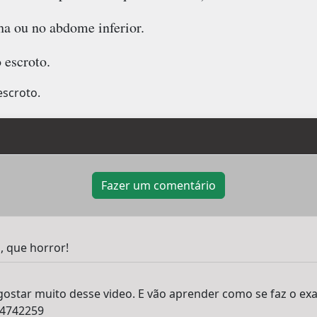
lha ou no abdome inferior.
 escroto.
escroto.
Fazer um comentário
 que horror!
ostar muito desse video. E vão aprender como se faz o exa
74742259