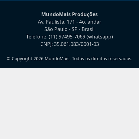
MundoMais Produções
Av. Paulista, 171 - 4o. andar
São Paulo - SP - Brasil
Telefone:
(11) 97495-7069
(whatsapp)
CNPJ: 35.061.083/0001-03
© Copyright 2026 MundoMais. Todos os direitos reservados.