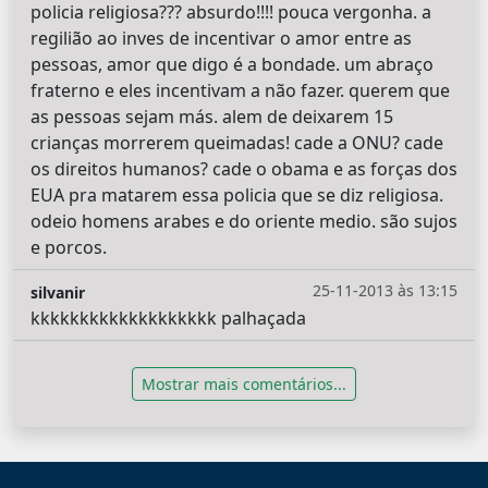
policia religiosa??? absurdo!!!! pouca vergonha. a
regilião ao inves de incentivar o amor entre as
pessoas, amor que digo é a bondade. um abraço
fraterno e eles incentivam a não fazer. querem que
as pessoas sejam más. alem de deixarem 15
crianças morrerem queimadas! cade a ONU? cade
os direitos humanos? cade o obama e as forças dos
EUA pra matarem essa policia que se diz religiosa.
odeio homens arabes e do oriente medio. são sujos
e porcos.
25-11-2013 às 13:15
silvanir
kkkkkkkkkkkkkkkkkkk palhaçada
Mostrar mais comentários...