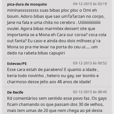
04-12-2013 às 03:19
pica-dura de mosquito
mininasssssssss suas bibas ploc ploc o Omi eh
boum. Adoro bibas que sao umTaTarzan no corpo,
Jane na fala e uma chita no cerebro . Uiiiiiiiiiiiiiiiiiii
ovulei. Agora bibas marmitex dessert site que
importanta se a Mona eh Cara our coroa? coca cola
out fanta? Eu caso e ainda dou dois milhoes p`ra
Mona so pra me levar na porta do ceu ui..... um
dedo na rabeta bibas capupiri
03-12-2013 às 00:52
Estevao/PE
Esse cara estah de parabens! E quanto a idade ,
keria todo novinho , hetero ou gay, ser bonito e
charmoso desse jeito aos 48 anos de idade!
02-12-2013 às 08:45
De Recife
Kd comentários sem sentido esse povo faz. Os gays
ficam chamando os que passam dos 30 de velhos,
mais tem umas de 20 que nem chega ao pé desta