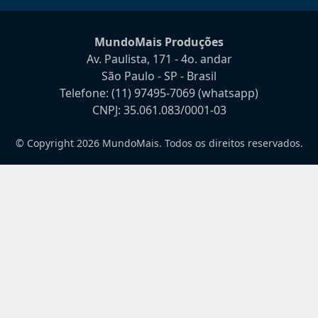
MundoMais Produções
Av. Paulista, 171 - 4o. andar
São Paulo - SP - Brasil
Telefone:
(11) 97495-7069
(whatsapp)
CNPJ: 35.061.083/0001-03
© Copyright 2026 MundoMais. Todos os direitos reservados.