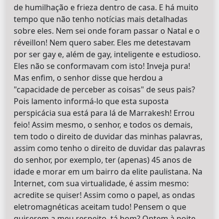
de humilhação e frieza dentro de casa. E há muito
tempo que não tenho notícias mais detalhadas
sobre eles. Nem sei onde foram passar o Natal e o
réveillon! Nem quero saber. Eles me detestavam
por ser gay e, além de gay, inteligente e estudioso.
Eles não se conformavam com isto! Inveja pura!
Mas enfim, o senhor disse que herdou a
"capacidade de perceber as coisas" de seus pais?
Pois lamento informá-lo que esta suposta
perspicácia sua está para lá de Marrakesh! Errou
feio! Assim mesmo, o senhor, e todos os demais,
tem todo o direito de duvidar das minhas palavras,
assim como tenho o direito de duvidar das palavras
do senhor, por exemplo, ter (apenas) 45 anos de
idade e morar em um bairro da elite paulistana. Na
Internet, com sua virtualidade, é assim mesmo:
acredite se quiser! Assim como o papel, as ondas
eletromagnéticas aceitam tudo! Pensem o que
quiserem a meu respeito, tá bom? Ontem à noite