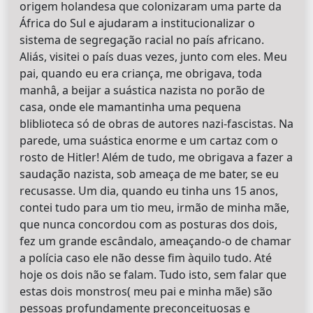
origem holandesa que colonizaram uma parte da
África do Sul e ajudaram a institucionalizar o
sistema de segregação racial no país africano.
Aliás, visitei o país duas vezes, junto com eles. Meu
pai, quando eu era criança, me obrigava, toda
manhâ, a beijar a suástica nazista no porão de
casa, onde ele mamantinha uma pequena
bliblioteca só de obras de autores nazi-fascistas. Na
parede, uma suástica enorme e um cartaz com o
rosto de Hitler! Além de tudo, me obrigava a fazer a
saudação nazista, sob ameaça de me bater, se eu
recusasse. Um dia, quando eu tinha uns 15 anos,
contei tudo para um tio meu, irmão de minha mãe,
que nunca concordou com as posturas dos dois,
fez um grande escândalo, ameaçando-o de chamar
a polícia caso ele não desse fim àquilo tudo. Até
hoje os dois não se falam. Tudo isto, sem falar que
estas dois monstros( meu pai e minha mãe) são
pessoas profundamente preconceituosas e