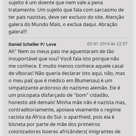
sujeito é um doente que nem vale a pena
tratamento. Um sujeito que fala com sarcasmo de
ter pais nazistas, deve ser excluso do site. Atenção
galera do Mundo Mais, o exclua daqui. Abração
galera!!!
02-01-2014 às 22:57
Daniel Scheller P/ Love
Ah" Nem os meus pais me aguentaram de tão
insuportável que sou? Você fala isto porque não
me conhece. E muito menos conhece aquele casal
de víboras! Não queria declarar isto aqui, não, mas
o meu pai( que é médico em Blumenau) é um
simpatizante ardoroso do nazismo alemão. Ele é
um psicopata disfarçado de "bom" cidadão,
honesto até demais! Minha mãe não é nazista mas,
contraditoriamente, apoiava vivamente o regime
racista da África do Sul- o apartheid, pois ela é
bisneta por parte de mãe dos primeiros
colonizadores boeres africânders( imigrantes de