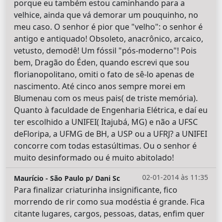
porque eu também estou caminhando para a
velhice, ainda que vá demorar um pouquinho, no
meu caso. O senhor é pior que "velho": o senhor é
antigo e antiquado! Obsoleto, anacrônico, arcaico,
vetusto, demodê! Um fóssil "pós-moderno"! Pois
bem, Dragão do Éden, quando escrevi que sou
florianopolitano, omiti o fato de sê-lo apenas de
nascimento. Até cinco anos sempre morei em
Blumenau com os meus pais( de triste memória).
Quanto à faculdade de Engenharia Elétrica, e daí eu
ter escolhido a UNIFEI( Itajubá, MG) e não a UFSC
deFloripa, a UFMG de BH, a USP ou a UFRJ? a UNIFEI
concorre com todas estasúltimas. Ou o senhor é
muito desinformado ou é muito abitolado!
02-01-2014 às 11:35
Maurício - São Paulo p/ Dani Sc
Para finalizar criaturinha insignificante, fico
morrendo de rir como sua modéstia é grande. Fica
citante lugares, cargos, pessoas, datas, enfim quer