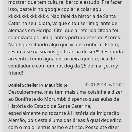
mostrar que tem cultura, berço e estudo. Pra fazer
isso, baste ir no google copiar e colar aqui.
kkkkkkkkkkkkkkk. Não falei da história de Santa
Catarina seu idiota, vc que citou ser imigrante de
alemães em Floripa. Citei que a referida citada foi
colonizada por imigrantes portugueses de Açores.
Não fique citando algo que vc desconhece. Enfim,
resuma-se na sua insignificância de ser!!! Responda
ao vento, tomo água de torneira quente, fica de
ventilador e com um hot dog da 25 de março, my
friend!
01-01-2014 às 22:02
Daniel Scheller P/ Maurício SP
Desculpem-me, mas tem mais uma coisinha a dizer
ao Bonifrate do Morumbi: dispenso suas aulas de
História do Estado de Santa Catarina,
especialmente no tocante à História da Imigração
Alemão, pois esta é uma das áreas à qual dededico
com o maior entusiasmo e afinco. Posso até dizer,