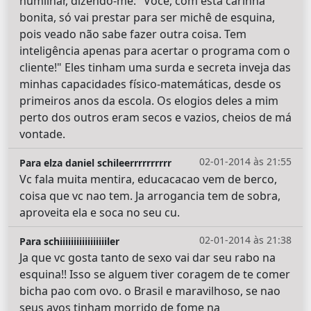
humilhar, dizendo-me: "Você, com esta carinha
bonita, só vai prestar para ser michê de esquina,
pois veado não sabe fazer outra coisa. Tem
inteligência apenas para acertar o programa com o
cliente!" Eles tinham uma surda e secreta inveja das
minhas capacidades físico-matemáticas, desde os
primeiros anos da escola. Os elogios deles a mim
perto dos outros eram secos e vazios, cheios de má
vontade.
02-01-2014 às 21:55
Para elza daniel schileerrrrrrrrrr
Vc fala muita mentira, educacacao vem de berco,
coisa que vc nao tem. Ja arrogancia tem de sobra,
aproveita ela e soca no seu cu.
02-01-2014 às 21:38
Para schiiiiiiiiiiiiiiiiiler
Ja que vc gosta tanto de sexo vai dar seu rabo na
esquina!! Isso se alguem tiver coragem de te comer
bicha pao com ovo. o Brasil e maravilhoso, se nao
seus avos tinham morrido de fome na