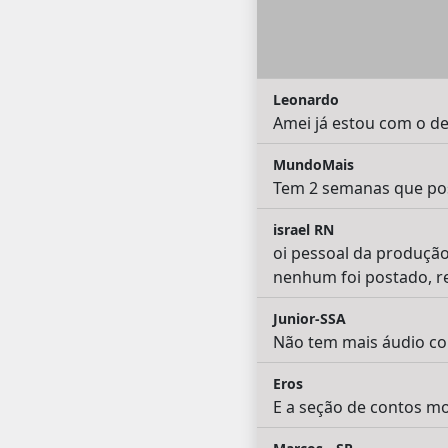
Leonardo
Amei já estou com o ded
MundoMais
Tem 2 semanas que po
israel RN
oi pessoal da produçã
nenhum foi postado, r
Junior-SSA
Não tem mais áudio co
Eros
E a seção de contos m