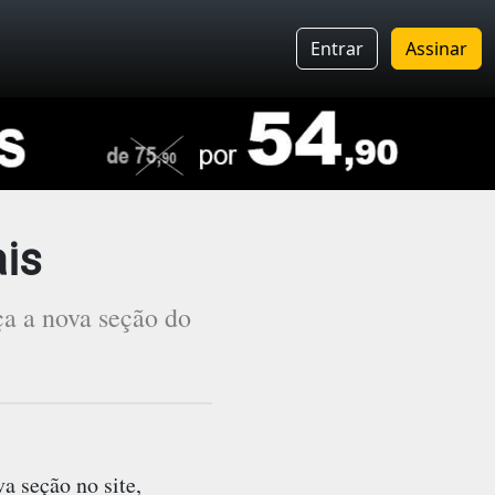
Entrar
Assinar
is
ça a nova seção do
a seção no site,