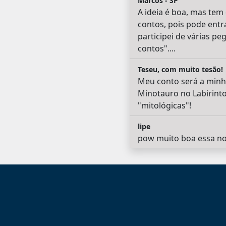
Marcos - SP
A ideia é boa, mas tem
contos, pois pode entr
participei de várias p
contos"....
Teseu, com muito tesão!
Meu conto será a minha
Minotauro no Labirinto
"mitológicas"!
lipe
pow muito boa essa n