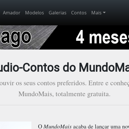
Amador
Modelos
Galerias
Contos
Mais
udio-Contos do MundoMa
uvir os seus contos preferidos. Entre e conhe
MundoMais, totalmente gratuita.
O
MundoMais
acaba de lançar uma nov