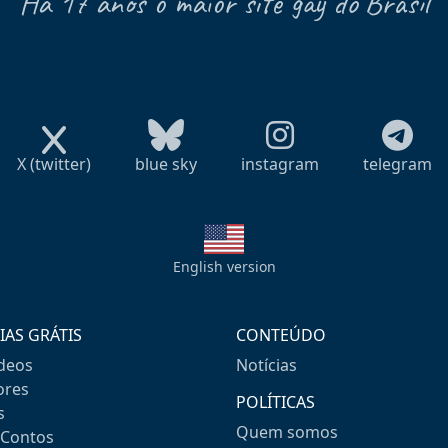
Há 17 anos o maior site gay do Brasil
X (twitter)
blue sky
instagram
telegram
English version
IAS GRÁTIS
CONTEÚDO
ideos
Notícias
res
POLÍTICAS
s
Quem somos
-Contos