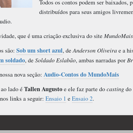
Todos os contos podem ser baixados, p
distribuídos para seus amigos livreme
udio.
idade, que é uma criação exclusiva do site
MundoMais
Sob um short azul
os são:
, de
Anderson Oliveira
e a hi
um soldado
, de
Soldado Eslabão
, ambas narradas por
Br
Audio-Contos do MundoMais
nossa nova seção:
Tallen Augusto
 ao lado é
e ele faz parte do
casting
do
 nos links a seguir:
Ensaio 1
e
Ensaio 2
.