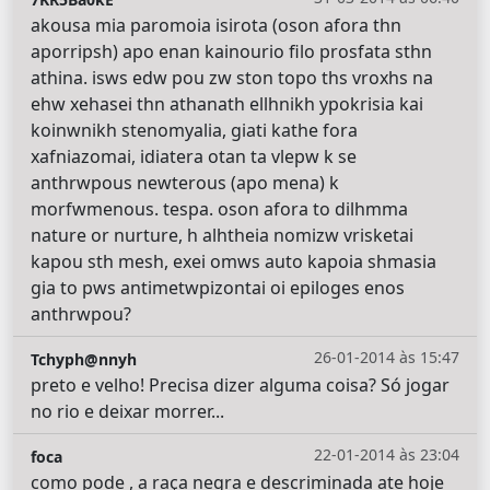
akousa mia paromoia isirota (oson afora thn
aporripsh) apo enan kainourio filo prosfata sthn
athina. isws edw pou zw ston topo ths vroxhs na
ehw xehasei thn athanath ellhnikh ypokrisia kai
koinwnikh stenomyalia, giati kathe fora
xafniazomai, idiatera otan ta vlepw k se
anthrwpous newterous (apo mena) k
morfwmenous. tespa. oson afora to dilhmma
nature or nurture, h alhtheia nomizw vrisketai
kapou sth mesh, exei omws auto kapoia shmasia
gia to pws antimetwpizontai oi epiloges enos
anthrwpou?
26-01-2014 às 15:47
Tchyph@nnyh
preto e velho! Precisa dizer alguma coisa? Só jogar
no rio e deixar morrer...
22-01-2014 às 23:04
foca
como pode , a raça negra e descriminada ate hoje