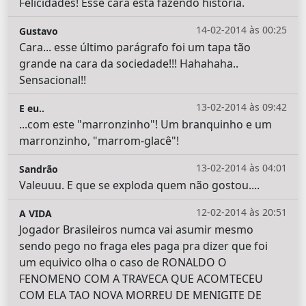
Felicidades! Esse cara está fazendo história.
14-02-2014 às 00:25
Gustavo
Cara... esse último parágrafo foi um tapa tão
grande na cara da sociedade!!! Hahahaha..
Sensacional!!
13-02-2014 às 09:42
E eu..
...com este "marronzinho"! Um branquinho e um
marronzinho, "marrom-glacê"!
13-02-2014 às 04:01
Sandrão
Valeuuu. E que se exploda quem não gostou....
12-02-2014 às 20:51
A VIDA
Jogador Brasileiros numca vai asumir mesmo
sendo pego no fraga eles paga pra dizer que foi
um equivico olha o caso de RONALDO O
FENOMENO COM A TRAVECA QUE ACOMTECEU
COM ELA TAO NOVA MORREU DE MENIGITE DE