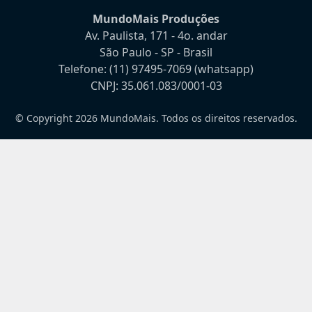
MundoMais Produções
Av. Paulista, 171 - 4o. andar
São Paulo - SP - Brasil
Telefone:
(11) 97495-7069
(whatsapp)
CNPJ: 35.061.083/0001-03
© Copyright 2026 MundoMais. Todos os direitos reservados.