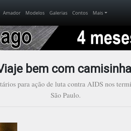
Amador
Modelos
Galerias
Contos
Mais
Viaje bem com camisinha
ários para ação de luta contra AIDS nos termi
São Paulo.