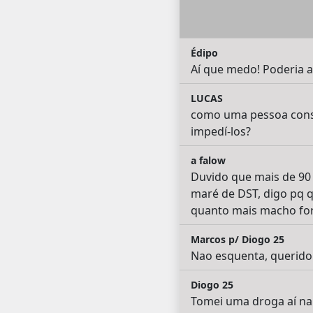
Édipo
Aí que medo! Poderia al
LUCAS
como uma pessoa conse
impedí-los?
a falow
Duvido que mais de 90
maré de DST, digo pq q
quanto mais macho for 
Marcos p/ Diogo 25
Nao esquenta, querido
Diogo 25
Tomei uma droga aí na 