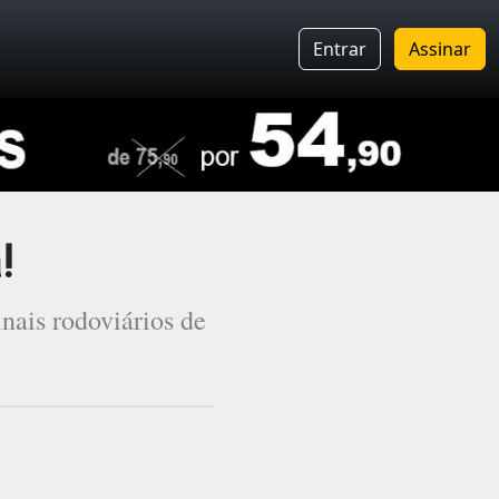
Entrar
Assinar
!
nais rodoviários de