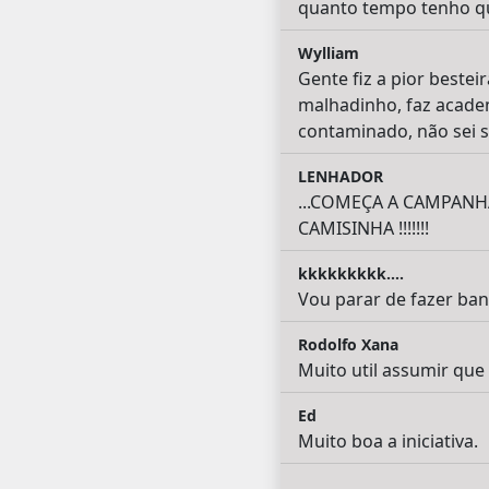
quanto tempo tenho qu
Wylliam
Gente fiz a pior beste
malhadinho, faz acade
contaminado, não sei s
LENHADOR
...COMEÇA A CAMPAN
CAMISINHA !!!!!!!
kkkkkkkkk....
Vou parar de fazer ban
Rodolfo Xana
Muito util assumir que
Ed
Muito boa a iniciativa.