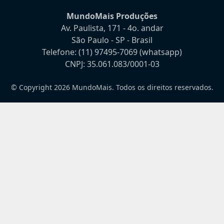
MundoMais Produções
Av. Paulista, 171 - 4o. andar
São Paulo - SP - Brasil
Telefone:
(11) 97495-7069
(whatsapp)
CNPJ: 35.061.083/0001-03
© Copyright 2026 MundoMais. Todos os direitos reservados.