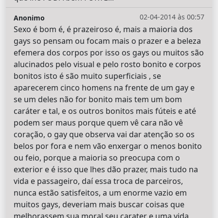
02-04-2014 às 00:57
Anonimo
Sexo é bom é, é prazeiroso é, mais a maioria dos
gays so pensam ou focam mais o prazer e a beleza
efemera dos corpos por isso os gays ou muitos são
alucinados pelo visual e pelo rosto bonito e corpos
bonitos isto é são muito superficiais , se
aparecerem cinco homens na frente de um gay e
se um deles não for bonito mais tem um bom
caráter e tal, e os outros bonitos mais fúteis e até
podem ser maus porque quem vê cara não vê
coração, o gay que observa vai dar atenção so os
belos por fora e nem vão enxergar o menos bonito
ou feio, porque a maioria so preocupa com o
exterior e é isso que lhes dão prazer, mais tudo na
vida e passageiro, daí essa troca de parceiros,
nunca estão satisfeitos, a um enorme vazio em
muitos gays, deveriam mais buscar coisas que
melhorassem sua moral seu carater e uma vida