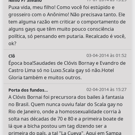
Ninfo P/ Silvano
Puxa vida, meu filho! Como você foi estúpido e
grosseiro com o Anônimo! Não precisava tanto. Ele
tem alguma razão em criticar o comportamento de
alguns gays que têm muito pouco consciência
política, só pensando em putaria. Recalcado é você,
ok?
03-04-2014 às 01:52
Clô
Época boa!Saudades de Clóvis Bornay e Evandro de
Castro Lima só no Luxo.Scala gay só não.Hotel
Gloria também e muitos outros.
02-04-2014 às 15:27
Porta dos fundos...
A Clóvis Bornai foi precursora dos bailes à fantasia
no Brasil. Quem nunca ouviu falar do Scala gay no
Rio de Janeiro, onde a homossexualidade corria à
solta nas décadas de 70 e 80 e a primeira boate de
lá que a bicha postou um tag dizendo ser a
primeira do país, a tal "La Cueva". Aqui em Sampa