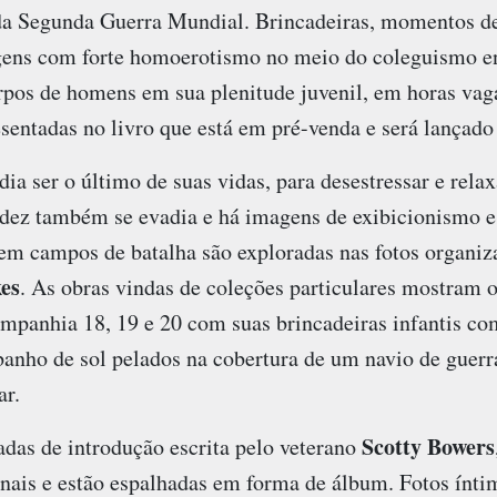
da Segunda Guerra Mundial. Brincadeiras, momentos de
ens com forte homoerotismo no meio do coleguismo ent
pos de homens em sua plenitude juvenil, em horas vagas
esentadas no livro que está em pré-venda e será lançad
a ser o último de suas vidas, para desestressar e rela
ez também se evadia e há imagens de exibicionismo e 
m campos de batalha são exploradas nas fotos organiza
es
. As obras vindas de coleções particulares mostram 
mpanhia 18, 19 e 20 com suas brincadeiras infantis co
banho de sol pelados na cobertura de um navio de guer
ar.
Scotty Bowers
das de introdução escrita pelo veterano
nais e estão espalhadas em forma de álbum. Fotos ínti