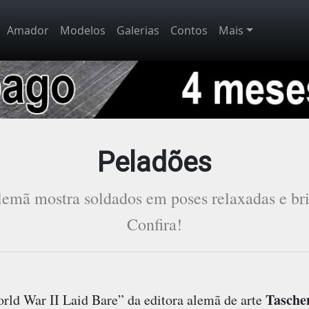
Amador
Modelos
Galerias
Contos
Mais
Peladões
alemã mostra soldados em poses relaxadas e bri
Confira!
Tasche
ld War II Laid Bare” da editora alemã de arte