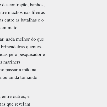
 descontração, banhos,
re machos nas fileiras
 entre as batalhas e o
o em maio.
xar, nada melhor do que
brincadeiras quentes.
das pelo pesquisador e
os mariners
mo passar a mão na
ra ou ainda tomando
, entre outros, e
mas que revelam