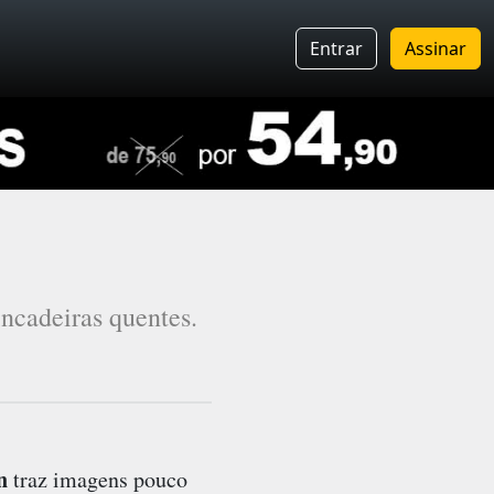
Entrar
Assinar
ncadeiras quentes.
n
traz imagens pouco