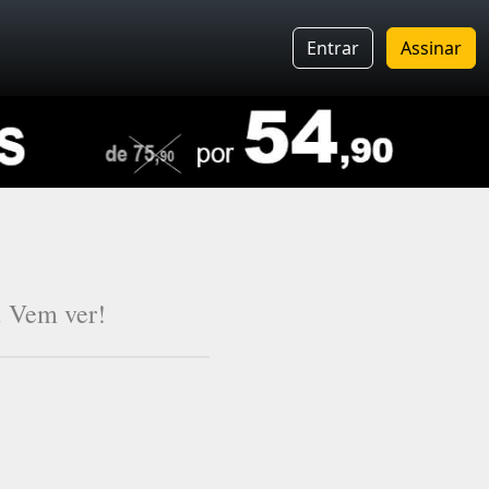
Entrar
Assinar
. Vem ver!