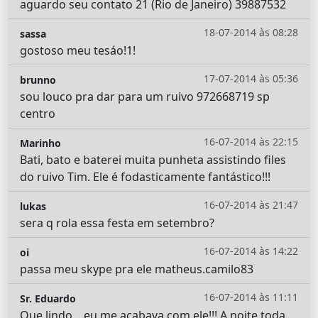
aguardo seu contato 21 (Rio de Janeiro) 39887532
18-07-2014 às 08:28
sassa
gostoso meu tesáo!1!
17-07-2014 às 05:36
brunno
sou louco pra dar para um ruivo 972668719 sp
centro
16-07-2014 às 22:15
Marinho
Bati, bato e baterei muita punheta assistindo files
do ruivo Tim. Ele é fodasticamente fantástico!!!
16-07-2014 às 21:47
lukas
sera q rola essa festa em setembro?
16-07-2014 às 14:22
oi
passa meu skype pra ele matheus.camilo83
16-07-2014 às 11:11
Sr. Eduardo
Que lindo... eu me acabava com ele!!! A noite toda...