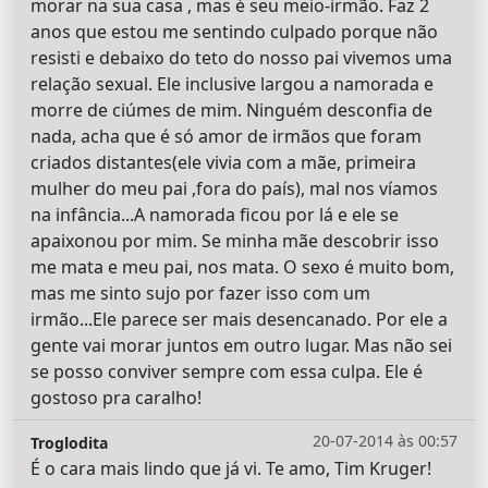
morar na sua casa , mas é seu meio-irmão. Faz 2
anos que estou me sentindo culpado porque não
resisti e debaixo do teto do nosso pai vivemos uma
relação sexual. Ele inclusive largou a namorada e
morre de ciúmes de mim. Ninguém desconfia de
nada, acha que é só amor de irmãos que foram
criados distantes(ele vivia com a mãe, primeira
mulher do meu pai ,fora do país), mal nos víamos
na infância...A namorada ficou por lá e ele se
apaixonou por mim. Se minha mãe descobrir isso
me mata e meu pai, nos mata. O sexo é muito bom,
mas me sinto sujo por fazer isso com um
irmão...Ele parece ser mais desencanado. Por ele a
gente vai morar juntos em outro lugar. Mas não sei
se posso conviver sempre com essa culpa. Ele é
gostoso pra caralho!
20-07-2014 às 00:57
Troglodita
É o cara mais lindo que já vi. Te amo, Tim Kruger!