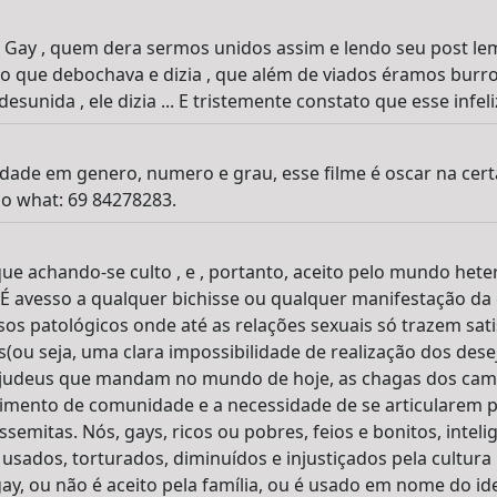
 Gay , quem dera sermos unidos assim e lendo seu post le
o que debochava e dizia , que além de viados éramos bur
esunida , ele dizia ... E tristemente constato que esse infel
ade em genero, numero e grau, esse filme é oscar na cert
o what: 69 84278283.
ue achando-se culto , e , portanto, aceito pelo mundo hete
. É avesso a qualquer bichisse ou qualquer manifestação da
 casos patológicos onde até as relações sexuais só trazem sat
ou seja, uma clara impossibilidade de realização dos desej
 judeus que mandam no mundo de hoje, as chagas dos ca
timento de comunidade e a necessidade de se articularem 
semitas. Nós, gays, ricos ou pobres, feios e bonitos, inteli
sados, torturados, diminuídos e injustiçados pela cultura
ay, ou não é aceito pela família, ou é usado em nome do id