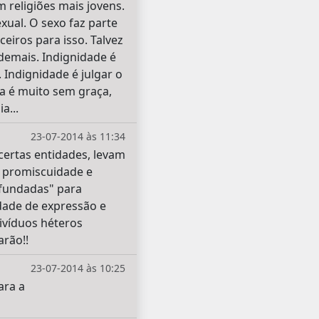
 religiões mais jovens.
ual. O sexo faz parte
eiros para isso. Talvez
 demais. Indignidade é
 Indignidade é julgar o
a é muito sem graça,
a...
23-07-2014 às 11:34
ertas entidades, levam
 promiscuidade e
nfundadas" para
dade de expressão e
divíduos héteros
arão!!
23-07-2014 às 10:25
ara a