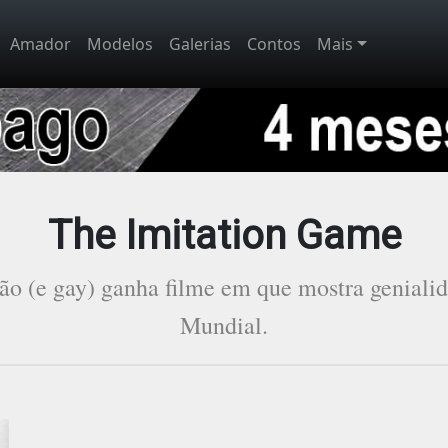
Amador
Modelos
Galerias
Contos
Mais
The Imitation Game
ão (e gay) ganha filme em que mostra genialid
Mundial.