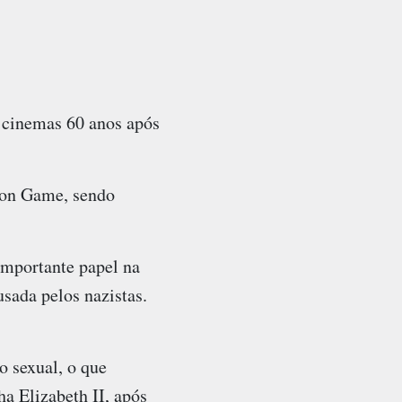
s cinemas 60 anos após
ion Game, sendo
 importante papel na
sada pelos nazistas.
o sexual, o que
 Elizabeth II, após