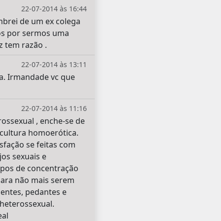
22-07-2014 às 16:44
mbrei de um ex colega
ros por sermos uma
iz tem razão .
22-07-2014 às 13:11
a. Irmandade vc que
22-07-2014 às 11:16
rossexual , enche-se de
 cultura homoerótica.
isfação se feitas com
os sexuais e
mpos de concentração
para não mais serem
gentes, pedantes e
 heterossexual.
eal