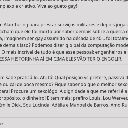
mplexo e criativo. Viva ao gueto gay!
 Alan Turing para prestar serviços militares e depois jogar
acham que ele foi morto por saber demais sobre a guerra e
, imaginem ser gay assumido na década de 40... foi totalme
 é demais isso? Podemos dizer q o pai da computação mode
. O mais incrível de tudo é que esse pessoal: engenheiros e 
 ESSA HISTORINHA AÍ EM CIMA ELES VÃO TER Q ENGOLIR.
 sabe praticá-lo. Ah, tá! Qual posição vc prefere, passiva 
 ou cai de boca mesmo? Fique sabendo que o melhor sexo 
ara! Procure um sexológo. A dignidade a que me referi é 
ropósito, o dinheiro! E tem mais: prefiro Louis, Lou Werve
 e Emile Dick. Sou Lucinda, Adélia e Manoel de Barros. Amo R
ar