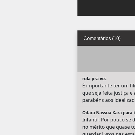
Comentários (10)
rola pra vcs.
É importante ter um fi
que seja feita justiça 
parabéns aos idealizado
Odara Nassua Kara para b
Infantil. Por pouco se
no mérito que quase t
guardar livros nas est