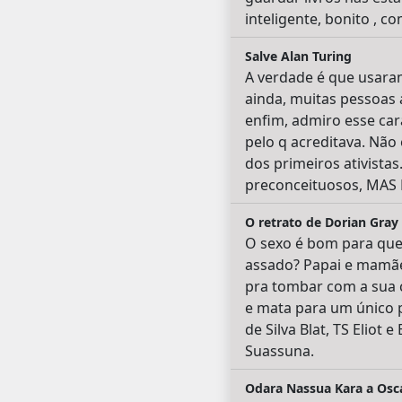
inteligente, bonito , co
Salve Alan Turing
A verdade é que usaram
ainda, muitas pessoas 
enfim, admiro esse cara
pelo q acreditava. Não
dos primeiros ativistas
preconceituosos, MAS
O retrato de Dorian Gray
O sexo é bom para quem
assado? Papai e mamãe
pra tombar com a sua c
e mata para um único p
de Silva Blat, TS Eliot
Suassuna.
Odara Nassua Kara a Osc