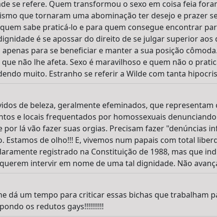
ade se refere. Quem transformou o sexo em coisa feia foram
nismo que tornaram uma abominação ter desejo e prazer sex
 quem sabe praticá-lo e para quem consegue encontrar parc
dignidade é se apossar do direito de se julgar superior aos
ia apenas para se beneficiar e manter a sua posição cômoda.
ue não lhe afeta. Sexo é maravilhoso e quem não o pratic
endo muito. Estranho se referir a Wilde com tanta hipocrisi
vidos de beleza, geralmente efeminados, que representam c
tos e locais frequentados por homossexuais denunciando
e por lá vão fazer suas orgias. Precisam fazer "denúncias i
Estamos de olho!!! E, vivemos num papais com total liber
 claramente registrado na Constituição de 1988, mas que in
 querem intervir em nome de uma tal dignidade. Não avanç
e dá um tempo para criticar essas bichas que trabalham p
ondo os redutos gays!!!!!!!!!!