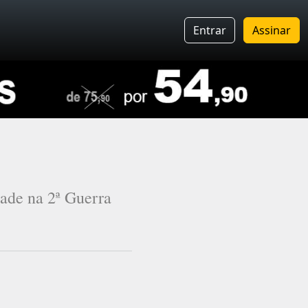
Entrar
Assinar
ade na 2ª Guerra