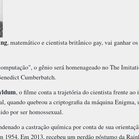
ing
, matemático e cientista britânico gay, vai ganhar o
 computação", o gênio será homenageado no The Imitat
 Benedict Cumberbatch.
yldum
, o filme conta a trajetória do cientista frente ao
, quando quebrou a criptografia da máquina Enigma, u
ido por ser homossexual.
ndenado a castração química por conta de sua orientaçã
m 1954. Em 2013, recebeu um perdão póstumo da Rainha