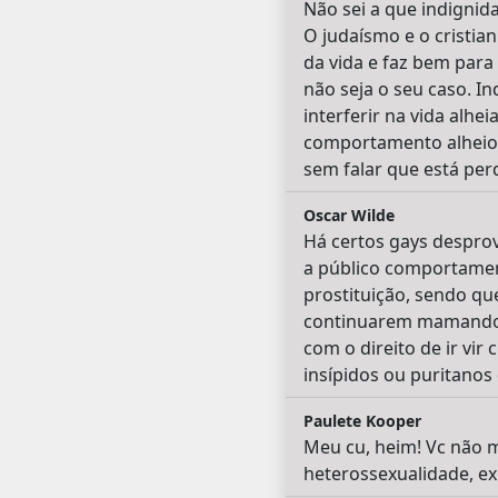
Não sei a que indignid
O judaísmo e o cristia
da vida e faz bem para
não seja o seu caso. In
interferir na vida alhe
comportamento alheio q
sem falar que está perd
Oscar Wilde
Há certos gays despro
a público comportamen
prostituição, sendo qu
continuarem mamando. 
com o direito de ir vir
insípidos ou puritanos
Paulete Kooper
Meu cu, heim! Vc não m
heterossexualidade, exp