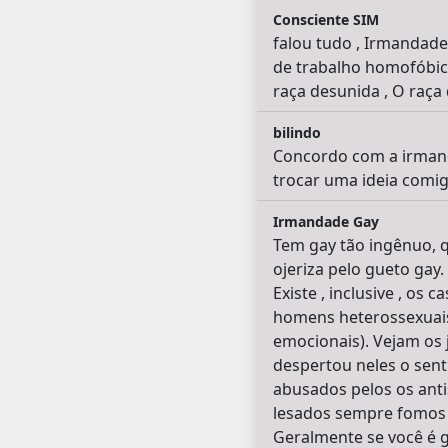
Consciente SIM
falou tudo , Irmandade
de trabalho homofóbic
raça desunida , O raça d
bilindo
Concordo com a irmand
trocar uma ideia comig
Irmandade Gay
Tem gay tão ingênuo, q
ojeriza pelo gueto gay
Existe , inclusive , os
homens heterossexuais(
emocionais). Vejam os
despertou neles o sen
abusados pelos os antis
lesados sempre fomos u
Geralmente se você é g