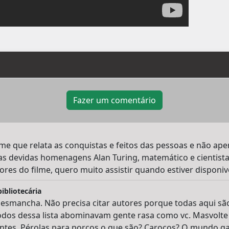
Fazer um comentário
lme que relata as conquistas e feitos das pessoas e não ape
e as devidas homenagens Alan Turing, matemático e cientista
res do filme, quero muito assistir quando estiver disponive
ibliotecária
 desmancha. Não precisa citar autores porque todas aqui sã
odos dessa lista abominavam gente rasa como vc. Masvolte 
antes. Pérolas para porcos o que são? Caroços? O mundo gay 