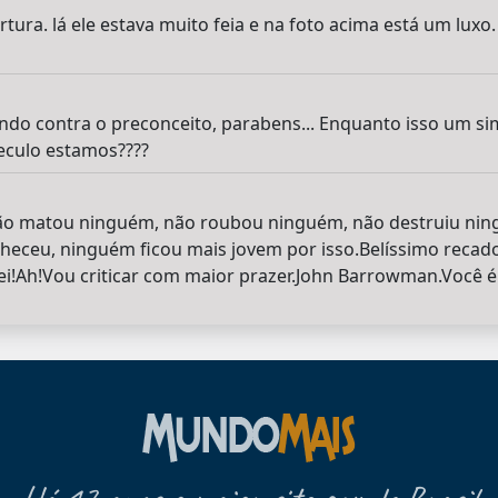
tura. lá ele estava muito feia e na foto acima está um luxo
ando contra o preconceito, parabens... Enquanto isso um si
eculo estamos????
ão matou ninguém, não roubou ninguém, não destruiu ning
eceu, ninguém ficou mais jovem por isso.Belíssimo recado
rei!Ah!Vou criticar com maior prazer.John Barrowman.Você