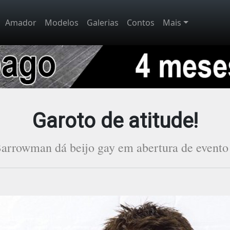
Amador
Modelos
Galerias
Contos
Mais
Garoto de atitude!
arrowman dá beijo gay em abertura de evento