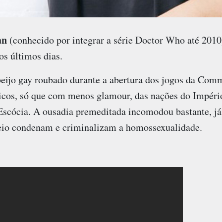
an
(conhecido por integrar a série Doctor Who até 2010)
s últimos dias.
eijo gay roubado durante a abertura dos jogos da Co
cos, só que com menos glamour, das nações do Império
scócia. A ousadia premeditada incomodou bastante, já 
eio condenam e criminalizam a homossexualidade.