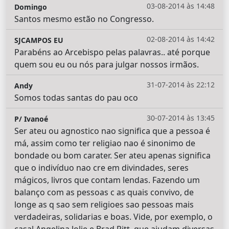
03-08-2014 às 14:48
Domingo
Santos mesmo estão no Congresso.
02-08-2014 às 14:42
SJCAMPOS EU
Parabéns ao Arcebispo pelas palavras.. até porque
quem sou eu ou nós para julgar nossos irmãos.
31-07-2014 às 22:12
Andy
Somos todas santas do pau oco
30-07-2014 às 13:45
P/ Ivanoé
Ser ateu ou agnostico nao significa que a pessoa é
má, assim como ter religiao nao é sinonimo de
bondade ou bom carater. Ser ateu apenas significa
que o indivíduo nao cre em divindades, seres
mágicos, livros que contam lendas. Fazendo um
balanço com as pessoas c as quais convivo, de
longe as q sao sem religioes sao pessoas mais
verdadeiras, solidarias e boas. Vide, por exemplo, o
casal Angelina Jolie e Brad Pitt, que ajudam diversas