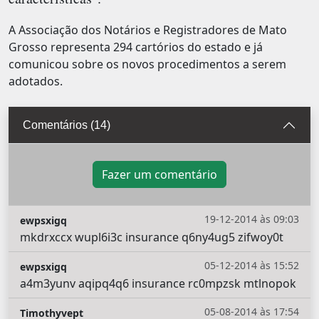
A Associação dos Notários e Registradores de Mato
Grosso representa 294 cartórios do estado e já
comunicou sobre os novos procedimentos a serem
adotados.
Comentários (14)
Fazer um comentário
19-12-2014 às 09:03
ewpsxigq
mkdrxccx wupl6i3c insurance q6ny4ug5 zifwoy0t
05-12-2014 às 15:52
ewpsxigq
a4m3yunv aqipq4q6 insurance rc0mpzsk mtlnopok
05-08-2014 às 17:54
Timothyvept