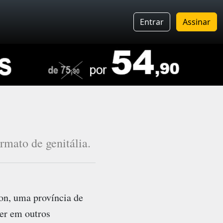
Entrar
Assinar
rmato de genitália.
on, uma província de
er em outros