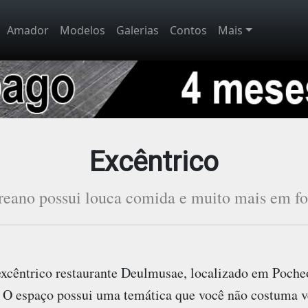
Amador
Modelos
Galerias
Contos
Mais
Excêntrico
reano possui louca comida e muito mais em fo
 excêntrico restaurante Deulmusae, localizado em Poche
? O espaço possui uma temática que você não costuma v