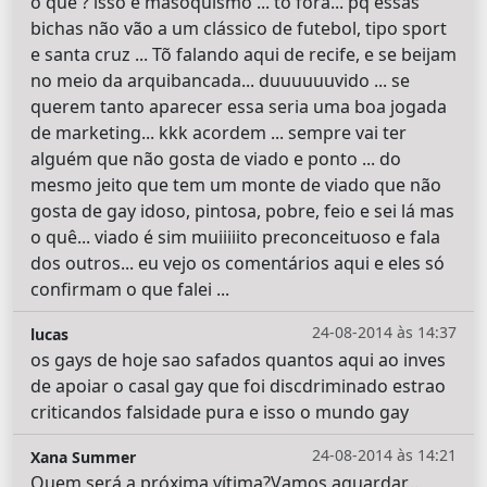
o quê ? isso é masoquismo ... tô fora... pq essas
bichas não vão a um clássico de futebol, tipo sport
e santa cruz ... Tõ falando aqui de recife, e se beijam
no meio da arquibancada... duuuuuuvido ... se
querem tanto aparecer essa seria uma boa jogada
de marketing... kkk acordem ... sempre vai ter
alguém que não gosta de viado e ponto ... do
mesmo jeito que tem um monte de viado que não
gosta de gay idoso, pintosa, pobre, feio e sei lá mas
o quê... viado é sim muiiiiito preconceituoso e fala
dos outros... eu vejo os comentários aqui e eles só
confirmam o que falei ...
24-08-2014 às 14:37
lucas
os gays de hoje sao safados quantos aqui ao inves
de apoiar o casal gay que foi discdriminado estrao
criticandos falsidade pura e isso o mundo gay
24-08-2014 às 14:21
Xana Summer
Quem será a próxima vítima?Vamos aguardar...