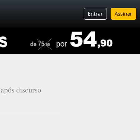
Entrar
Assinar
 após discurso