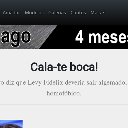
Amador
Modelos
Galerias
Contos
Mais
Cala-te boca!
 diz que Levy Fidelix deveria sair algemado,
homofóbico.