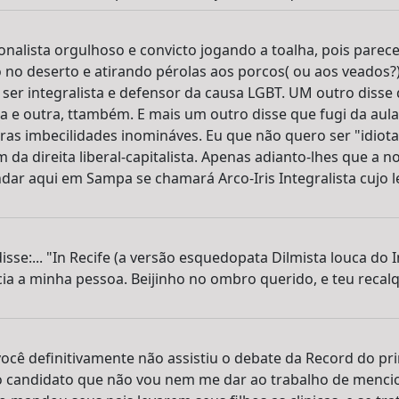
onalista orgulhoso e convicto jogando a toalha, pois pare
o no deserto e atirando pérolas aos porcos( ou aos veados?)
ser integralista e defensor da causa LGBT. UM outro disse
 e outra, ttambém. E mais um outro disse que fugi da aula
tras imbecilidades inomináves. Eu que não quero ser "idiota
da direita liberal-capitalista. Apenas adianto-lhes que a n
undar aqui em Sampa se chamará Arco-Iris Integralista cujo 
se:... "In Recife (a versão esquedopata Dilmista louca do In
ia a minha pessoa. Beijinho no ombro querido, e teu recal
ocê definitivamente não assistiu o debate da Record do pr
, o candidato que não vou nem me dar ao trabalho de menc