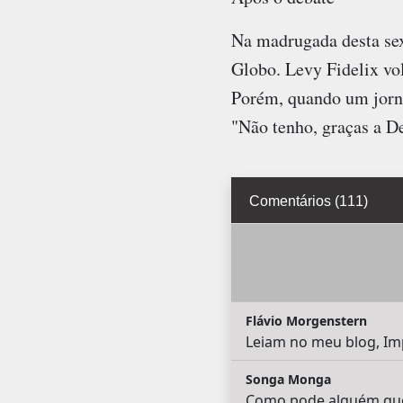
Na madrugada desta sext
Globo. Levy Fidelix vol
Porém, quando um jornal
"Não tenho, graças a D
Comentários (111)
Flávio Morgenstern
Leiam no meu blog, Imp
Songa Monga
Como pode alguém que 