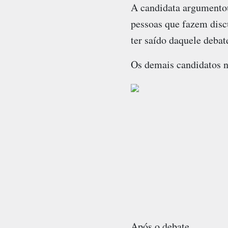
A candidata argumentou
pessoas que fazem disc
ter saído daquele debat
Os demais candidatos nã
Após o debate