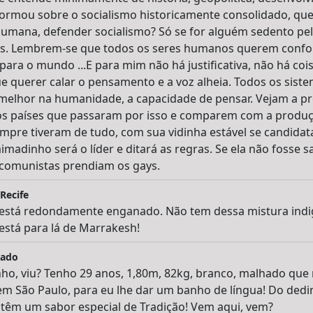
nformou sobre o socialismo historicamente consolidado, q
mana, defender socialismo? Só se for alguém sedento pelo
s. Lembrem-se que todos os seres humanos querem confor
ara o mundo ...E para mim não há justificativa, não há cois
e querer calar o pensamento e a voz alheia. Todos os siste
melhor na humanidade, a capacidade de pensar. Vejam a pr
 países que passaram por isso e comparem com a produção
mpre tiveram de tudo, com sua vidinha estável se candidat
 mimadinho será o líder e ditará as regras. Se ela não fosse
 comunistas prendiam os gays.
 Recife
 está redondamente enganado. Não tem dessa mistura indig
 está para lá de Marrakesh!
hado
ho, viu? Tenho 29 anos, 1,80m, 82kg, branco, malhado que
m São Paulo, para eu lhe dar um banho de língua! Do dedi
 têm um sabor especial de Tradição! Vem aqui, vem?