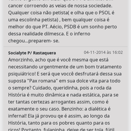
cancer corroendo as veias de nossa sociedade.
Qualquer coisa não petista( e olha que o PSOL é
uma escolinha petista) , bem qualquer coisa é
melhor do que PT. Aécio, PSDB é um sonho perto
dessa realidade dilmesca. E o inferno
chegou...preparem- se.
04-11-2014 às 16:02
Socialyte P/ Rastaquera
Amorzinho, acho que é você mesma que está
necessitando urgentmente de um bom tratamento
psiquiátrico! E será que voccê desfrutará dessa sua
suposta "Pax romana" em sua dolce vita para todo
o sempre? Cuidado, queridinha, pois a roda da
História é muito dinâmica e nada estática, para se
ter tantas certezas arrogantes assim, como é
exatamente o seu caso. Benzinho: a dialética é
infernal! Ela já provou qe é assim, ao longo da
História, tanto para os pobres quanto para os
ricos! Portanto, fulaninha, deixe de ser tola, fútil,