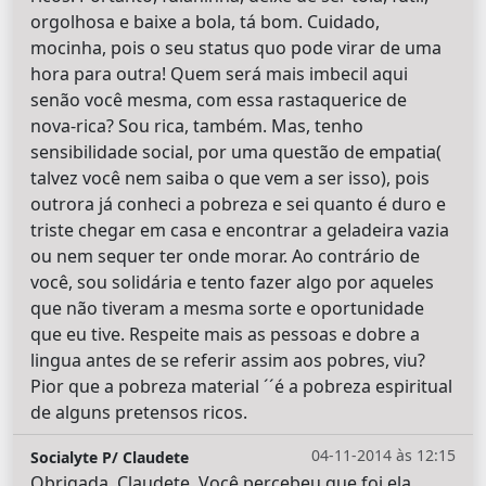
orgolhosa e baixe a bola, tá bom. Cuidado,
mocinha, pois o seu status quo pode virar de uma
hora para outra! Quem será mais imbecil aqui
senão você mesma, com essa rastaquerice de
nova-rica? Sou rica, também. Mas, tenho
sensibilidade social, por uma questão de empatia(
talvez você nem saiba o que vem a ser isso), pois
outrora já conheci a pobreza e sei quanto é duro e
triste chegar em casa e encontrar a geladeira vazia
ou nem sequer ter onde morar. Ao contrário de
você, sou solidária e tento fazer algo por aqueles
que não tiveram a mesma sorte e oportunidade
que eu tive. Respeite mais as pessoas e dobre a
lingua antes de se referir assim aos pobres, viu?
Pior que a pobreza material ´´é a pobreza espiritual
de alguns pretensos ricos.
04-11-2014 às 12:15
Socialyte P/ Claudete
Obrigada, Claudete. Você percebeu que foi ela