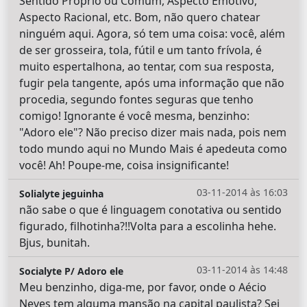
Sentido Próprio ou Comum, Aspecto Emotivo,
Aspecto Racional, etc. Bom, não quero chatear
ninguém aqui. Agora, só tem uma coisa: você, além
de ser grosseira, tola, fútil e um tanto frívola, é
muito espertalhona, ao tentar, com sua resposta,
fugir pela tangente, após uma informação que não
procedia, segundo fontes seguras que tenho
comigo! Ignorante é você mesma, benzinho:
"Adoro ele"? Não preciso dizer mais nada, pois nem
todo mundo aqui no Mundo Mais é apedeuta como
você! Ah! Poupe-me, coisa insignificante!
03-11-2014 às 16:03
Solialyte jeguinha
não sabe o que é linguagem conotativa ou sentido
figurado, filhotinha?!!Volta para a escolinha hehe.
Bjus, bunitah.
03-11-2014 às 14:48
Socialyte P/ Adoro ele
Meu benzinho, diga-me, por favor, onde o Aécio
Neves tem alguma mansão na capital paulista? Sei