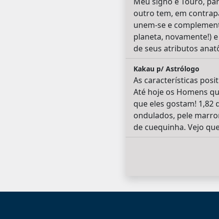
Meu signo é Touro, pa
outro tem, em contrapa
unem-se e complementam
planeta, novamente!) e
de seus atributos anat
Kakau p/ Astrólogo
As características pos
Até hoje os Homens qu
que eles gostam! 1,82 
ondulados, pele marro
de cuequinha. Vejo que