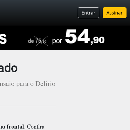
Entrar
Assinar
sado
nsaio para o Delirio
nu frontal
. Confira