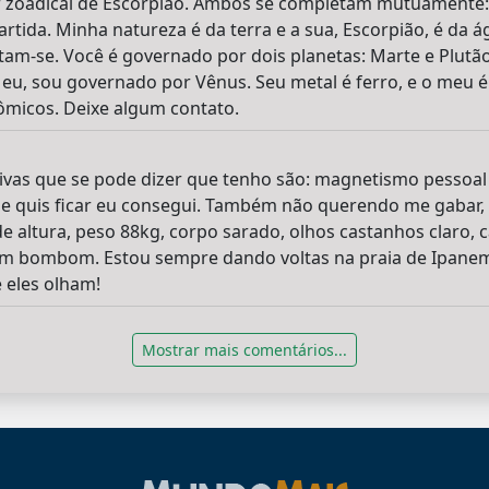
r zoadical de Escorpião. Ambos se completam mutuamente:
rtida. Minha natureza é da terra e a sua, Escorpião, é da á
-se. Você é governado por dois planetas: Marte e Plutão(
 eu, sou governado por Vênus. Seu metal é ferro, e o meu é
ômicos. Deixe algum contato.
itivas que se pode dizer que tenho são: magnetismo pessoal
e quis ficar eu consegui. Também não querendo me gabar
de altura, peso 88kg, corpo sarado, olhos castanhos claro, 
m bombom. Estou sempre dando voltas na praia de Ipanema 
 eles olham!
Mostrar mais comentários...