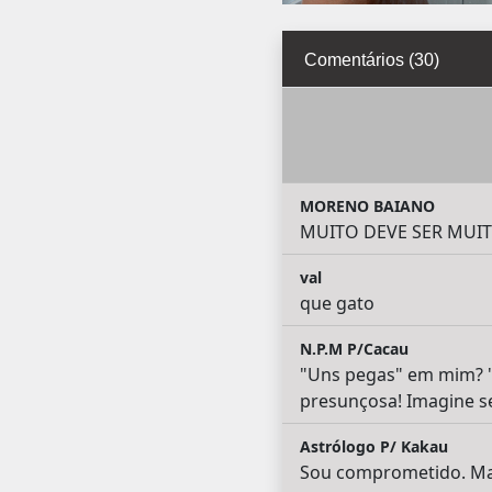
Comentários (30)
MORENO BAIANO
MUITO DEVE SER MUIT
val
que gato
N.P.M P/Cacau
"Uns pegas" em mim? "P
presunçosa! Imagine se
Astrólogo P/ Kakau
Sou comprometido. Mas 