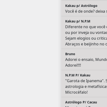
Kakau p/ Astrólogo
Você é de onde? deixa
Kakau p/ N.P.M
Diferente no que você 
ou por inveja ou vonta
Sejam elogios ou criti
Abraços e beijinho no
Bruno
Adorei o ensaio, Mund
Adorei!!!!
N.P.M P/ Kakau
"Garota de Ipanema". S
astrologia e metafísica
Microcéfalo!
Astrólogo P/ Cacau