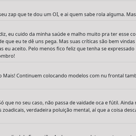
 seu zap que te dou um OI, e ai quem sabe rola alguma. M
diz, eu cuido da minha saúde e malho muito pra ter esse co
de que eu te dê uns pega. Mas suas críticas são bem vindas
cas eu aceito. Pelo menos fico feliz que tenha se expressad
 ombro!
o Mais! Continuem colocando modelos com nu frontal tamb
ó que no seu caso, não passa de vaidade oca e fútil. Aind
s zoadicais, verdadeira poluição mental, aí que a coisa desc