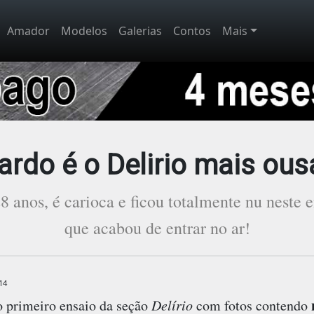
Amador
Modelos
Galerias
Contos
Mais
ardo é o Delirio mais ou
 anos, é carioca e ficou totalmente nu neste e
que acabou de entrar no ar!
14
 primeiro ensaio da seção
Delírio
com fotos contendo