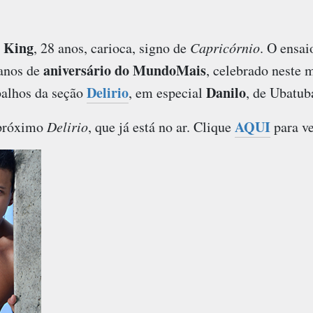
 King
, 28 anos, carioca, signo de
Capricórnio
. O ensa
aniversário do MundoMais
anos de
, celebrado neste 
Delirio
Danilo
balhos da seção
, em especial
, de Ubatuba
AQUI
 próximo
Delirio
, que já está no ar. Clique
para ve