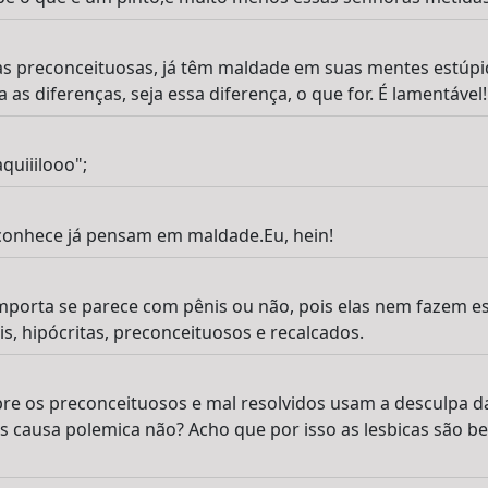
oas preconceituosas, já têm maldade em suas mentes estúp
 as diferenças, seja essa diferença, o que for. É lamentável!
quiiilooo";
 conhece já pensam em maldade.Eu, hein!
importa se parece com pênis ou não, pois elas nem fazem e
is, hipócritas, preconceituosos e recalcados.
e os preconceituosos e mal resolvidos usam a desculpa da
 causa polemica não? Acho que por isso as lesbicas são b