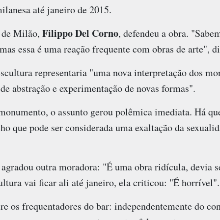
milanesa até janeiro de 2015.
Filippo Del Corno
a de Milão,
, defendeu a obra. "Sabe
mas essa é uma reação frequente com obras de arte", di
scultura representaria "uma nova interpretação dos m
 de abstração e experimentação de novas formas".
monumento, o assunto gerou polêmica imediata. Há qu
cho que pode ser considerada uma exaltação da sexuali
 agradou outra moradora: "É uma obra ridícula, devia se
tura vai ficar ali até janeiro, ela criticou: "É horrível".
e os frequentadores do bar: independentemente do conc