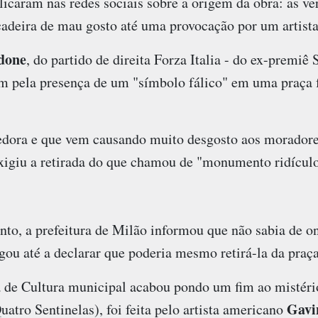
icaram nas redes sociais sobre a origem da obra: as ve
cadeira de mau gosto até uma provocação por um artist
rdone
, do partido de direita Forza Italia - do ex-premiê S
m pela presença de um "símbolo fálico" em uma praça 
dora e que vem causando muito desgosto aos moradores
xigiu a retirada do que chamou de "monumento ridículo
, a prefeitura de Milão informou que não sabia de on
gou até a declarar que poderia mesmo retirá-la da praça
ia de Cultura municipal acabou pondo um fim ao mistéri
Gavi
uatro Sentinelas), foi feita pelo artista americano