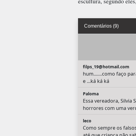
escultura, segundo eles
Comentários (9)
filps_19@hotmail.com
hum.......como faço pa
e ...ká ká ká
Paloma
Essa vereadora, Silvia
horrores com uma verd
leco
Como sempre os falsos
até que criança não sa