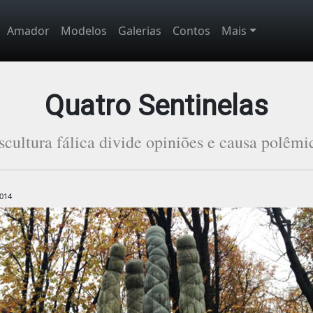
Amador
Modelos
Galerias
Contos
Mais
Quatro Sentinelas
scultura fálica divide opiniões e causa polêm
014