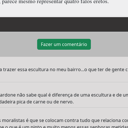
, parece mesmo representar quatro falos eretos.
Fazer um comentário
ra trazer essa escultura no meu bairro...o que ter de gente
 Sardone não sabe qual é diferença de uma escultura e de 
adeira pica de carne ou de nervo.
 moralistas é que se colocam contra tudo que relaciona c
be o que é um pinto,e muito menos essas senhoras metidas