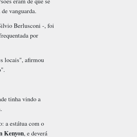
rsões eram de que se
a de vanguarda.
ilvio Berlusconi -, foi
frequentada por
 locais", afirmou
".
de tinha vindo a
.
o: a estátua com o
n Kenyon
, e deverá