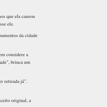
mos que ela causou
sse ele.
onumentos da cidade
em considere a
dade", brinca um
r retirada já".
eito original, a