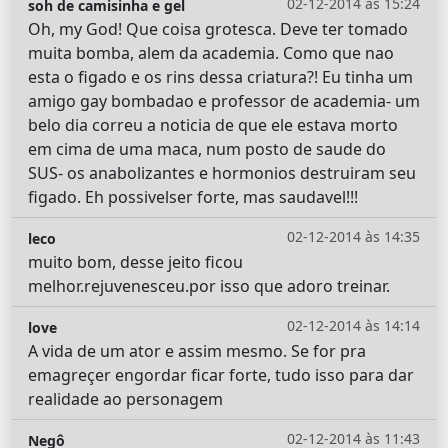
02-12-2014 às 15:24
soh de camisinha e gel
Oh, my God! Que coisa grotesca. Deve ter tomado
muita bomba, alem da academia. Como que nao
esta o figado e os rins dessa criatura?! Eu tinha um
amigo gay bombadao e professor de academia- um
belo dia correu a noticia de que ele estava morto
em cima de uma maca, num posto de saude do
SUS- os anabolizantes e hormonios destruiram seu
figado. Eh possivelser forte, mas saudavel!!!
02-12-2014 às 14:35
leco
muito bom, desse jeito ficou
melhor.rejuvenesceu.por isso que adoro treinar.
02-12-2014 às 14:14
love
A vida de um ator e assim mesmo. Se for pra
emagreçer engordar ficar forte, tudo isso para dar
realidade ao personagem
02-12-2014 às 11:43
Negô