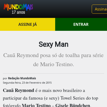
Assina
ASSINE JÁ
ENTRAR
Sexy Man
Cauã Reymond posa só de toalha para série
de Mario Testino.
por
Redação MundoMais
Segunda-feira, 23 de Fevereiro de 2015
Cauã Reymond
é o mais novo brasileiro a
participar da famosa (e sexy) Towel Series do top
Mario Testino
Gisele Bündchen
fotógrafo
–
,