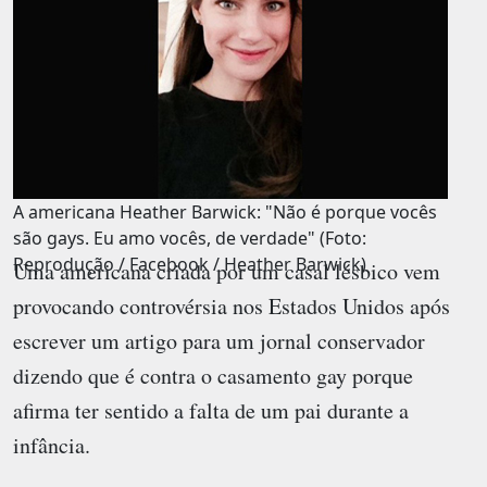
A americana Heather Barwick: "Não é porque vocês
são gays. Eu amo vocês, de verdade" (Foto:
Reprodução / Facebook / Heather Barwick)
Uma americana criada por um casal lésbico vem
provocando controvérsia nos Estados Unidos após
escrever um artigo para um jornal conservador
dizendo que é contra o casamento gay porque
afirma ter sentido a falta de um pai durante a
infância.