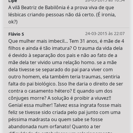
Lipe
A vilã Beatriz de Babilônia é a prova viva de que
lésbicas criando pessoas não dá certo. (É ironia,
ok?)
24-03-2015 às 22:07
Flávio S
Que mulher mais imbecil... Tem 31 anos, é mãe de 4
filhos e ainda é tão imatura? O trauma da vida dela
é devido à separação dos pais e não ao fato de a
mãe dela ter vivido uma relação homo. se a mãe
dela tivesse se separado do pai para viver com
outro homem, ela também teria traumas, sentiria
falta do pai biológico. Isso lhe daria o direito de ser
contra o casamento hétero? E quando um dos
cônjuges morre? A solução é proibir a viuvez!!
Genial essa mulher! Talvez essa ingrata fosse mais
feliz se tivesse sido criada pelo pai junto com uma
péssima madrasta ou quem sabe se fosse
abandonada num orfanato! Quanto a ter