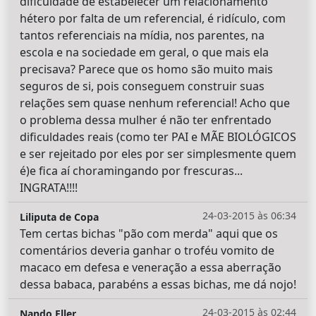
dificuldade de estabelecer um relacionamento
hétero por falta de um referencial, é ridículo, com
tantos referenciais na mídia, nos parentes, na
escola e na sociedade em geral, o que mais ela
precisava? Parece que os homo são muito mais
seguros de si, pois conseguem construir suas
relações sem quase nenhum referencial! Acho que
o problema dessa mulher é não ter enfrentado
dificuldades reais (como ter PAI e MÃE BIOLÓGICOS
e ser rejeitado por eles por ser simplesmente quem
é)e fica aí choramingando por frescuras...
INGRATA!!!!
24-03-2015 às 06:34
Liliputa de Copa
Tem certas bichas "pão com merda" aqui que os
comentários deveria ganhar o troféu vomito de
macaco em defesa e veneração a essa aberração
dessa babaca, parabéns a essas bichas, me dá nojo!
24-03-2015 às 02:44
Nando Eller