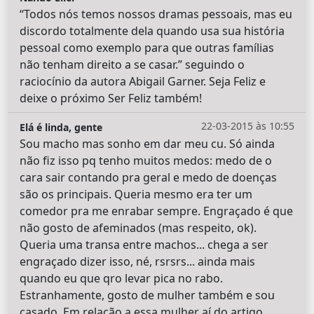
“Todos nós temos nossos dramas pessoais, mas eu
discordo totalmente dela quando usa sua história
pessoal como exemplo para que outras famílias
não tenham direito a se casar.” seguindo o
raciocínio da autora Abigail Garner. Seja Feliz e
deixe o próximo Ser Feliz também!
22-03-2015 às 10:55
Elá é linda, gente
Sou macho mas sonho em dar meu cu. Só ainda
não fiz isso pq tenho muitos medos: medo de o
cara sair contando pra geral e medo de doenças
são os principais. Queria mesmo era ter um
comedor pra me enrabar sempre. Engraçado é que
não gosto de afeminados (mas respeito, ok).
Queria uma transa entre machos... chega a ser
engraçado dizer isso, né, rsrsrs... ainda mais
quando eu que qro levar pica no rabo.
Estranhamente, gosto de mulher também e sou
casado. Em relação a essa mulher aí do artigo,