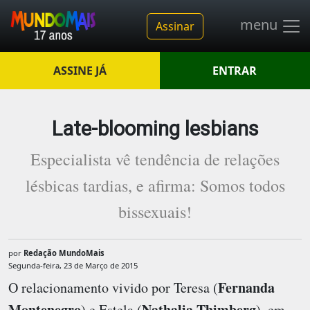
menu
Assinar
ASSINE JÁ
ENTRAR
Late-blooming lesbians
Especialista vê tendência de relações
lésbicas tardias, e afirma: Somos todos
bissexuais!
por
Redação MundoMais
Segunda-feira, 23 de Março de 2015
Fernanda
O relacionamento vivido por Teresa (
Montenegro
Nathalia Thimberg
) e Estela (
), em