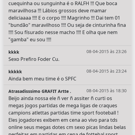
cuequinha ou sunguinha é o RALFH !!! Que boca
maravilhosa !!! Lábios grossos deve mamar
deliciaaaa !!!! E o corpo !!!! Magrinho !!! Dai tem 01
"bundão" maravilhoso !!!! Ou seja de cinturinha fina
!!!! Sou físurado nesse macho !!!! E olha que nem
"gamba" eu sou !!!!
08-04-2015 às 23:26
kkkk
Sexo Prefiro Foder Cu.
08-04-2015 às 23:24
kkkkk
Ainda bem meu time é o SPFC
08-04-2015 às 18:30
Atrasadisssimo GRAFIT Artte .
Beijo ainda nossa ele ñ ver ñ assiter ñ curti os
megas jogos partidas de mega ligas de craques
campions atlettas partidas time sport footeball !
Eles jogadores exibem em cena ao vivo para tds
online seus megas dotes cm sexo picas lindas belas
perfeitas em partidas em cena de fottebal sport