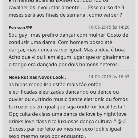
em minhas aulas as DAMAs conduzindo os
cavalheiros involuntariamente.. . . Esse curso de 3
meses será aos finais de semana , como vai ser ?
16-05-2015 às 14:20
Estevao/PE
Sou gay , mas prefiro dançar com mulher. Gosto de
conduzir uma dama. Com homem posso até
dançar, mas nunca vai ser igual. Mas a ideia é boa.
Acho que vi ou li em algum lugar que originalmente
o tango era dançado por dois homens heteros.
14-05-2015 às 16:53
Nova Rotinas Novos Look .
as bibas mona lisa estâo mais tâo então
eletrificadas eletrizadas dancando ou dence ou
ouvier ou curtindo music dence eletronic ou forrós
forrozeiros em qual que seja onde for local festa !
Opç culta de class uma dança de love by night love
drinks love class rica luxuosas dança cultura # @ #
.Sucess par perfeito ao mesmo sexo look´s igual
sexo mesmo sexo por enquanto .