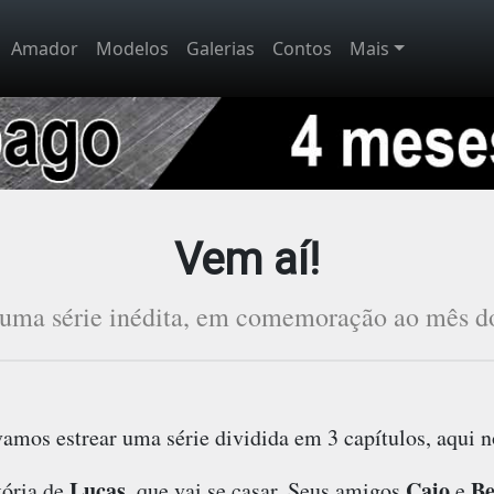
Amador
Modelos
Galerias
Contos
Mais
Vem aí!
a uma série inédita, em comemoração ao mês do
 vamos estrear uma série dividida em 3 capítulos, aqui 
Lucas
Caio
Be
tória de
, que vai se casar. Seus amigos
e