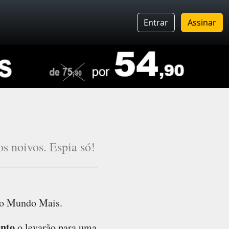
Entrar
Assinar
s noivos. Espia só!
no
Mundo Mais
.
nto
o levarão para uma