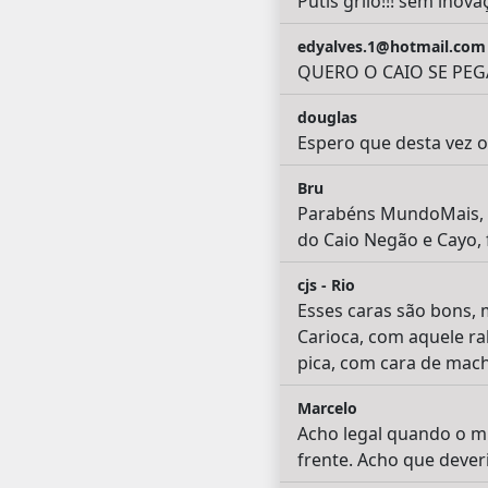
Putis grilo!!! sem inovaç
edyalves.1@hotmail.com
QUERO O CAIO SE PE
douglas
Espero que desta vez o
Bru
Parabéns MundoMais, sã
do Caio Negão e Cayo, 
cjs - Rio
Esses caras são bons, 
Carioca, com aquele ra
pica, com cara de mac
Marcelo
Acho legal quando o m
frente. Acho que dever