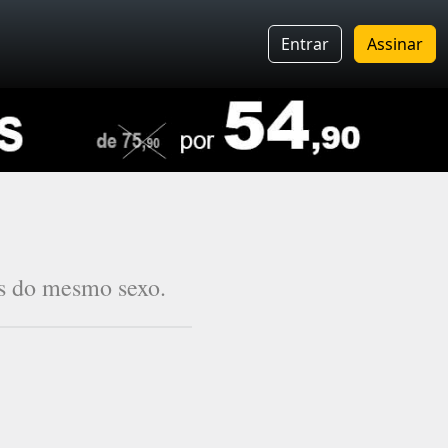
Entrar
Assinar
as do mesmo sexo.