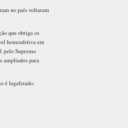
oram no país voltaram
ção que obriga os
tável homoafetiva em
11 pelo Supremo
os ampliados para
o é legalizado: