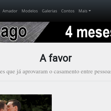
Amador
Modelos
Galerias
Contos
Mais
A favor
íses que já aprovaram o casamento entre pesso