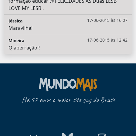
formaçâo educar @ FELICIDADES AS Duas LESB
LOVE MY LESB .
17-06-2015 às 16:07
Jéssica
Maravilha!
17-06-2015 às 12:42
Mineira
Q aberração!!
Há 17 anos o maior site gay do Brasil