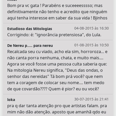
Bom pra vc gata ! Parabéns e suceeeesssso; mas
definitivamente não tenho e acredito que ninguém
aqui tenha interesse em saber da sua vida ! Bjinhos
04-08-2015 às 16:30
Estudioso das Mitologias
Corrigindo: é: "ignorância pretensiosa", do Lula.
01-08-2015 às 10:50
De Nereu p..... para nereu
Recalcada seu cu viado, acho ela sim, horroroza... e
não canta porra nenhuma, chata, e muito mais....
Agora se você fosse uma pessoa culta saberia que:
Na mitologia Nereu significa, "Deus das ondas, o
senhor das nereidas" Tá bom prá você? que nem
tem a coragem de colocar seu nome.... tem medo
de que covardão???? Quem é pior? eu ou você?
30-07-2015 às 21:41
loka
pra q dar tanta atenção pro que artistas falam. pra
mim não dão atenção. aposto que amanhã qdo eu