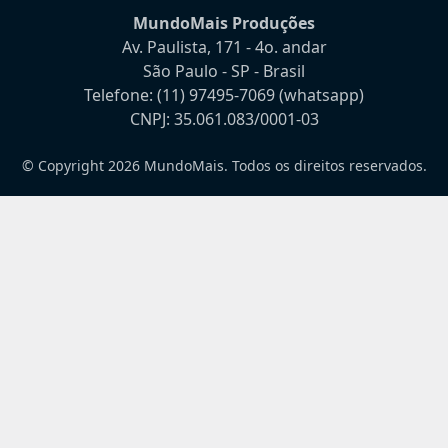
MundoMais Produções
Av. Paulista, 171 - 4o. andar
São Paulo - SP - Brasil
Telefone:
(11) 97495-7069
(whatsapp)
CNPJ: 35.061.083/0001-03
© Copyright 2026 MundoMais. Todos os direitos reservados.