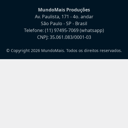
MundoMais Produções
Av. Paulista, 171 - 4o. andar
São Paulo - SP - Brasil
Telefone:
(11) 97495-7069
(whatsapp)
CNPJ: 35.061.083/0001-03
© Copyright 2026 MundoMais. Todos os direitos reservados.