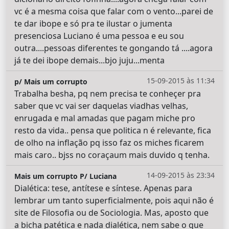
vc é a mesma coisa que falar com o vento...parei de
te dar ibope e só pra te ilustar o jumenta
presenciosa Luciano é uma pessoa e eu sou
outra....pessoas diferentes te gongando tá ....agora
já te dei ibope demais...bjo juju...menta
15-09-2015 às 11:34
p/ Mais um corrupto
Trabalha besha, pq nem precisa te conheçer pra
saber que vc vai ser daquelas viadhas velhas,
enrugada e mal amadas que pagam miche pro
resto da vida.. pensa que politica n é relevante, fica
de olho na inflação pq isso faz os miches ficarem
mais caro.. bjss no coraçaum mais duvido q tenha.
14-09-2015 às 23:34
Mais um corrupto P/ Luciana
Dialética: tese, antítese e síntese. Apenas para
lembrar um tanto superficialmente, pois aqui não é
site de Filosofia ou de Sociologia. Mas, aposto que
a bicha patética e nada dialética, nem sabe o que