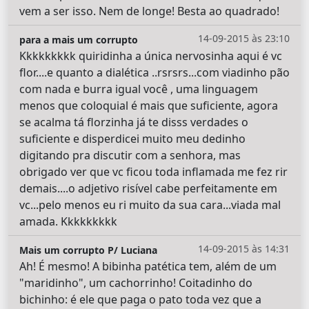
vem a ser isso. Nem de longe! Besta ao quadrado!
14-09-2015 às 23:10
para a mais um corrupto
Kkkkkkkkk quiridinha a única nervosinha aqui é vc
flor....e quanto a dialética ..rsrsrs...com viadinho pão
com nada e burra igual você , uma linguagem
menos que coloquial é mais que suficiente, agora
se acalma tá florzinha já te disss verdades o
suficiente e disperdicei muito meu dedinho
digitando pra discutir com a senhora, mas
obrigado ver que vc ficou toda inflamada me fez rir
demais....o adjetivo risível cabe perfeitamente em
vc...pelo menos eu ri muito da sua cara...viada mal
amada. Kkkkkkkkk
14-09-2015 às 14:31
Mais um corrupto P/ Luciana
Ah! É mesmo! A bibinha patética tem, além de um
"maridinho", um cachorrinho! Coitadinho do
bichinho: é ele que paga o pato toda vez que a