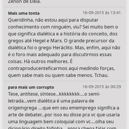
Zenon de Eleia.
16-09-2015 às 13:41
Mais uma tonta
Queridinha, não estou aqui para disputar
conhecimento com ninguém, viu? Sei muito bem o
que significa dialética e a história do conceito, dos
gregos até Hegel e Marx. O grande precursor da
dialética foi o grego Heráclito. Mas, enfim, aqui não
é o foro mais adequado para discutirmos essas
coisas. Há outros melhores. É
contraproducenteficarmos aqui medindo forças,
quem sabe mais ou quem sabe menos. Tchau.
16-09-2015 às 00:29
para mais um corrupto
Tese, antítese, síntese...kkkkkkkk....o semi-
letrada...vem dialética é uma palavra de
origemgrega ....que em seu ememprego significa a
arte de debater...por isso eu disse pra vc que usaria
uma linguagem bem coloquial com vc....olha seu
dicionário direito fofinha....agora chega falar com