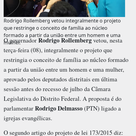
Rodrigo Rollemberg vetou integralmente o projeto
que restringe o conceito de família ao núcleo
formado a partir da união entre um homem e uma
Rodrigo Rollemberg
O governador
vetou, nesta
mulher.
terça-feira (08), integralmente o projeto que
restringia o conceito de família ao núcleo formado
a partir da união entre um homem e uma mulher,
aprovado pelos deputados distritais em última
sessão antes do recesso de julho da Câmara
Legislativa do Distrito Federal. A proposta é do
Rodrigo Delmasso
parlamentar
(PTN) ligado a
igrejas evangélicas.
O segundo artigo do projeto de lei 173/2015 diz: