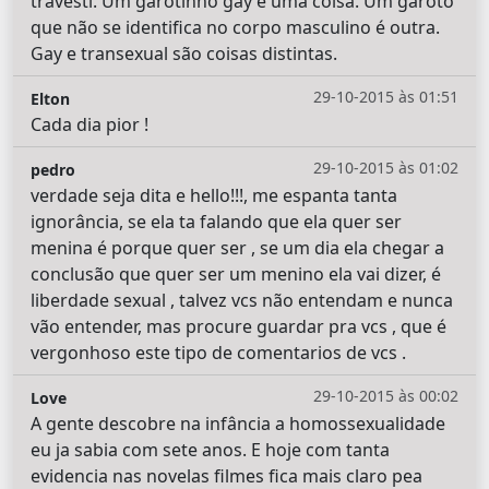
travesti. Um garotinho gay é uma coisa. Um garoto
que não se identifica no corpo masculino é outra.
Gay e transexual são coisas distintas.
29-10-2015 às 01:51
Elton
Cada dia pior !
29-10-2015 às 01:02
pedro
verdade seja dita e hello!!!, me espanta tanta
ignorância, se ela ta falando que ela quer ser
menina é porque quer ser , se um dia ela chegar a
conclusão que quer ser um menino ela vai dizer, é
liberdade sexual , talvez vcs não entendam e nunca
vão entender, mas procure guardar pra vcs , que é
vergonhoso este tipo de comentarios de vcs .
29-10-2015 às 00:02
Love
A gente descobre na infância a homossexualidade
eu ja sabia com sete anos. E hoje com tanta
evidencia nas novelas filmes fica mais claro pea