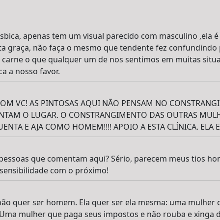
lesbica, apenas tem um visual parecido com masculino ,ela é
ta graça, não faça o mesmo que tendente fez confundindo 
a carne o que qualquer um de nos sentimos em muitas situa
ca a nosso favor.
OM VC! AS PINTOSAS AQUI NÃO PENSAM NO CONSTRANG
NTAM O LUGAR. O CONSTRANGIMENTO DAS OUTRAS MULH
TA E AJA COMO HOMEM!!!! APOIO A ESTA CLÍNICA. ELA ES
s pessoas que comentam aqui? Sério, parecem meus tios hom
 sensibilidade com o próximo!
a não quer ser homem. Ela quer ser ela mesma: uma mulher 
r. Uma mulher que paga seus impostos e não rouba e xinga