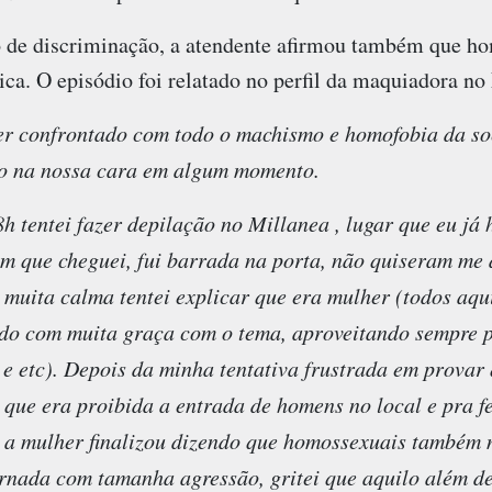
o de discriminação, a atendente afirmou também que h
ica. O episódio foi relatado no perfil da maquiadora no
er confrontado com todo o machismo e homofobia da so
sso na nossa cara em algum momento.
h tentei fazer depilação no Millanea , lugar que eu já 
im que cheguei, fui barrada na porta, não quiseram me
muita calma tentei explicar que era mulher (todos aq
ido com muita graça com o tema, aproveitando sempre p
e etc). Depois da minha tentativa frustrada em provar 
que era proibida a entrada de homens no local e pra f
 a mulher finalizou dizendo que homossexuais também 
rnada com tamanha agressão, gritei que aquilo além d