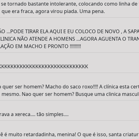
m se tornado bastante intolerante, colocando como linha de 
 que era fraca, agora virou piada. Uma pena.
IÃO ...PODE TIRAR ELA AQUI E EU COLOCO DE NOVO , A SA
CLINICA NÃO ATENDE A HOMENS ...AGORA AGUENTA O TRA
AÇÃO EM MACHO E PRONTO !!!!!!!!!
. KKKKKKKKKKKKKKKKKKKKKKKKKKKKKK
 quer ser homem? Macho do saco roxo!!!! A clínica esta cer
 o mesmo. Nao quer ser homem? Busque uma clinica masculin
va a xereca.... tão simples....
ê é muito retardadinha, menina! O que é isso, santa criatu