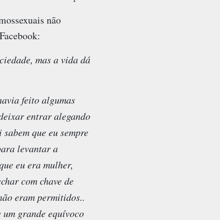
omossexuais não
 Facebook:
ciedade, mas a vida dá
havia feito algumas
 deixar entrar alegando
ui sabem que eu sempre
ara levantar a
que eu era mulher,
echar com chave de
não eram permitidos..
e um grande equívoco