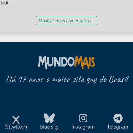
kkk.
Mostrar mais comentários...
Há 17 anos o maior site gay do Brasil
X (twitter)
blue sky
instagram
telegram