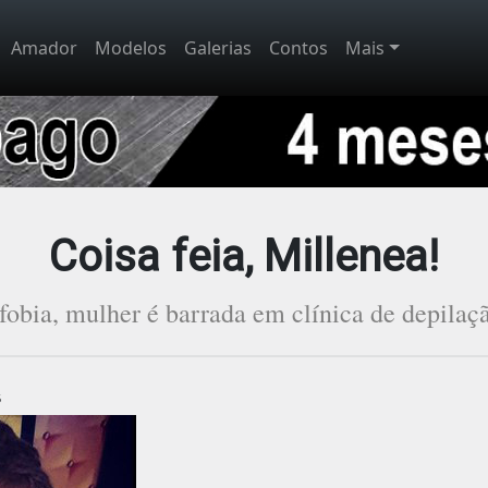
Amador
Modelos
Galerias
Contos
Mais
Coisa feia, Millenea!
obia, mulher é barrada em clínica de depilaç
5