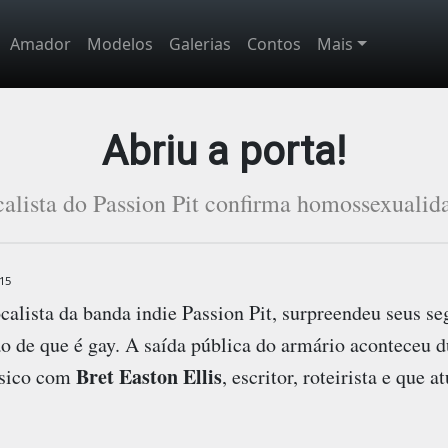
Amador
Modelos
Galerias
Contos
Mais
Abriu a porta!
alista do Passion Pit confirma homossexualid
15
ocalista da banda indie Passion Pit, surpreendeu seus s
ão de que é gay. A saída pública do armário aconteceu 
Bret Easton Ellis
úsico com
, escritor, roteirista e que