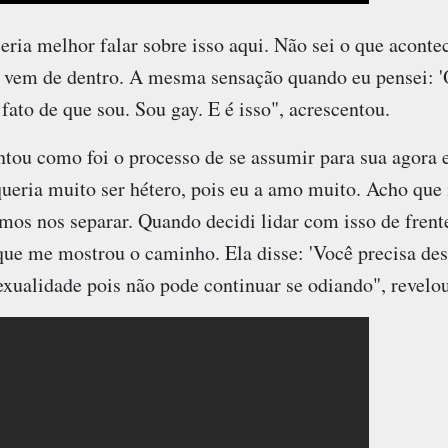
eria melhor falar sobre isso aqui. Não sei o que acont
 vem de dentro. A mesma sensação quando eu pensei: 'O
fato de que sou. Sou gay. E é isso", acrescentou.
u como foi o processo de se assumir para sua agora ex
queria muito ser hétero, pois eu a amo muito. Acho que 
mos nos separar. Quando decidi lidar com isso de frent
 que me mostrou o caminho. Ela disse: 'Você precisa des
xualidade pois não pode continuar se odiando", revelo