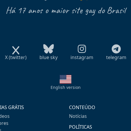
Há 17 anos o maior site gay do Brasil
X (twitter)
blue sky
instagram
telegram
English version
IAS GRÁTIS
CONTEÚDO
ideos
Notícias
res
POLÍTICAS
s