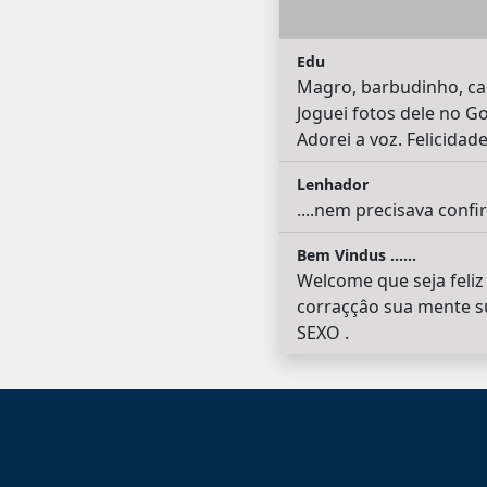
Edu
Magro, barbudinho, car
Joguei fotos dele no Go
Adorei a voz. Felicida
Lenhador
....nem precisava confirma
Bem Vindus ......
Welcome que seja feliz
corraççâo sua mente s
SEXO .