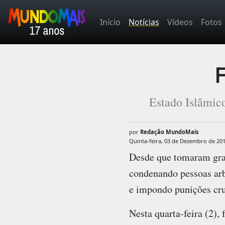
Início
Notícias
Vídeos
Fotos
F
Estado Islâmic
por
Redação MundoMais
Quinta-feira, 03 de Dezembro de 20
Desde que tomaram gran
condenando pessoas arbi
e impondo punições cru
Nesta quarta-feira (2)