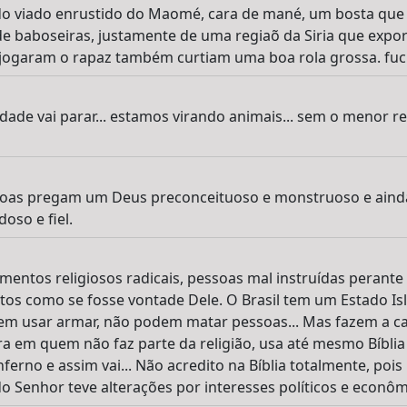
 do viado enrustido do Maomé, cara de mané, um bosta que
 baboseiras, justamente de uma regiaõ da Siria que export
jogaram o rapaz também curtiam uma boa rola grossa. fuc
de vai parar... estamos virando animais... sem o menor res
ssoas pregam um Deus preconceituoso e monstruoso e aind
oso e fiel.
mentos religiosos radicais, pessoas mal instruídas perante 
os como se fosse vontade Dele. O Brasil tem um Estado Is
m usar armar, não podem matar pessoas... Mas fazem a ca
ra em quem não faz parte da religião, usa até mesmo Bíbl
erno e assim vai... Não acredito na Bíblia totalmente, pois 
do Senhor teve alterações por interesses políticos e econôm