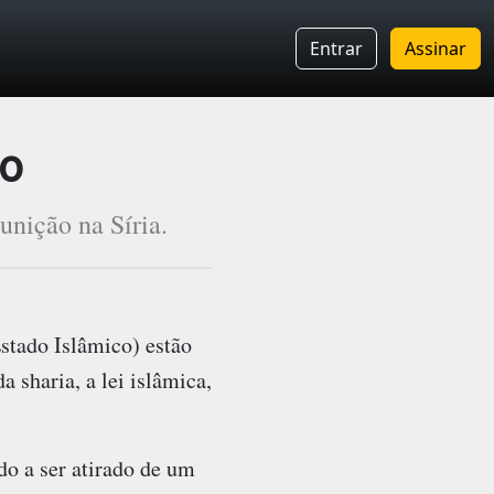
Entrar
Assinar
so
nição na Síria.
stado Islâmico) estão
 sharia, a lei islâmica,
o a ser atirado de um