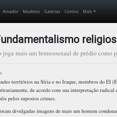
Amador
Modelos
Galerias
Contos
Mais
undamentalismo religio
o joga mais um homossexual de prédio como pu
15
des territórios na Síria e no Iraque, membros do EI (E
trariamente, de acordo com sua interpretação radical da
éis pelos supostos crimes.
, foram divulgadas imagens de mais um homem condenad