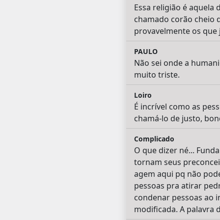
Essa religião é aquela
chamado corão cheio de
provavelmente os que 
PAULO
Não sei onde a humanida
muito triste.
Loiro
É incrível como as pe
chamá-lo de justo, bond
Complicado
O que dizer né... Funda
tornam seus preconceit
agem aqui pq não pode
pessoas pra atirar ped
condenar pessoas ao inf
modificada. A palavra 