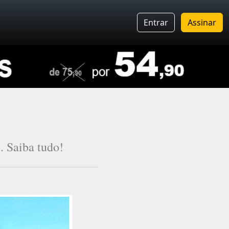
Entrar
Assinar
l. Saiba tudo!