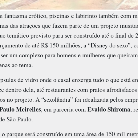
em fantasma erótico, piscinas e labirinto também com m
as das atrações que fazem parte de um projeto inusita
e temático previsto para ser construído até o final de 
rçamento de até R$ 150 milhões, a “Disney do sexo”, 
e ser um complexo para homens e mulheres que queiram s
enas ao tema.
psulas de vidro onde o casal enxerga tudo o que está 
ce dentro dela, até restaurantes com pratos afrodisíacos
os no projeto. A “sexolândia” foi idealizada pelos emp
Paulo Meirelles
Evaldo Shiroma
, em parceria com
, r
 de São Paulo.
o parque será construído em uma área de 150 mil metr