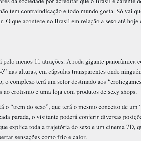
ores da sociedade por acreditar que o Brasil é carente
 não tem contraindicação e todo mundo gosta. Só vai qu
ir. O que acontece no Brasil em relação a sexo até hoje
á pelo menos 11 atrações. A roda gigante panorâmica 
vê” nas alturas, em cápsulas transparentes onde ningué
so, o complexo terá um setor destinado aos “eroticgame
os ao erotismo e uma loja com produtos de sexy shops.
stá o “trem do sexo”, que terá o mesmo conceito de um 
cada parada, o visitante poderá conferir diversas posiçõ
ue explica toda a trajetória do sexo e um cinema 7D, q
pertar sensações como frio e calor.