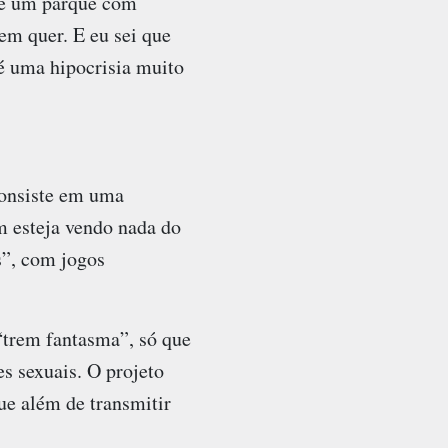
 de um parque com
em quer. E eu sei que
 é uma hipocrisia muito
consiste em uma
m esteja vendo nada do
s”, com jogos
“trem fantasma”, só que
es sexuais. O projeto
ue além de transmitir