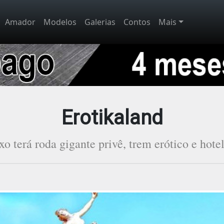
Amador
Modelos
Galerias
Contos
Mais
Erotikaland
o terá roda gigante privê, trem erótico e hote