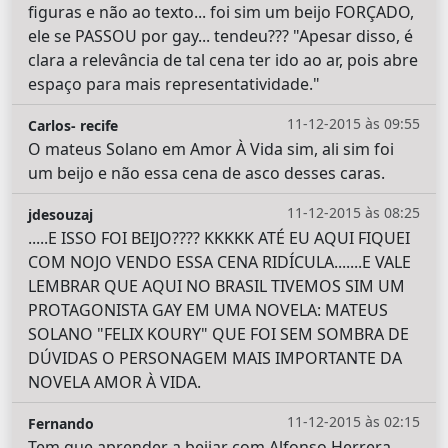
figuras e não ao texto... foi sim um beijo FORÇADO,
ele se PASSOU por gay... tendeu??? "Apesar disso, é
clara a relevância de tal cena ter ido ao ar, pois abre
espaço para mais representatividade."
11-12-2015 às 09:55
Carlos- recife
O mateus Solano em Amor À Vida sim, ali sim foi
um beijo e não essa cena de asco desses caras.
11-12-2015 às 08:25
jdesouzaj
.....E ISSO FOI BEIJO???? KKKKK ATÉ EU AQUI FIQUEI
COM NOJO VENDO ESSA CENA RIDÍCULA.......E VALE
LEMBRAR QUE AQUI NO BRASIL TIVEMOS SIM UM
PROTAGONISTA GAY EM UMA NOVELA: MATEUS
SOLANO "FELIX KOURY" QUE FOI SEM SOMBRA DE
DÚVIDAS O PERSONAGEM MAIS IMPORTANTE DA
NOVELA AMOR À VIDA.
11-12-2015 às 02:15
Fernando
Tem que aprender a beijar com Alfonso Herrera