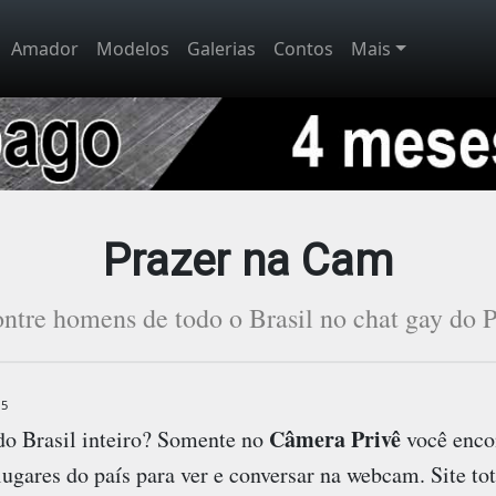
Amador
Modelos
Galerias
Contos
Mais
Prazer na Cam
ntre homens de todo o Brasil no chat gay do P
15
Câmera Privê
o Brasil inteiro? Somente no
você enco
lugares do país para ver e conversar na webcam. Site tot