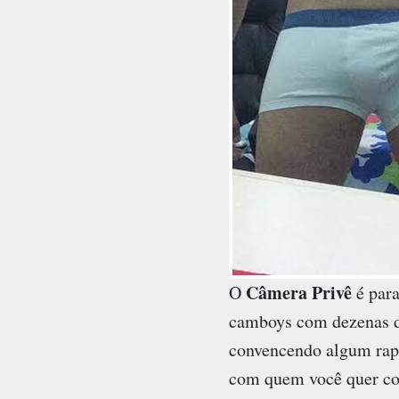
Câmera Privê
O
é para
camboys com dezenas de 
convencendo algum rapaz
com quem você quer con