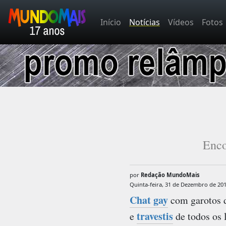
Início
Notícias
Vídeos
Fotos
Enco
por
Redação MundoMais
Quinta-feira, 31 de Dezembro de 20
Chat gay
com garotos d
travestis
e
de todos os 