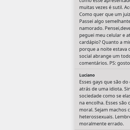
como esse apresentado 
muitas vezes é sutil. 
Como quer que um juiz 
Passei algo semelhant
namorado. Pensei,deve
peguei meu celular e at
cardápio? Quanto a mi
porque a noite estava 
social abrange um tod
comentários. PS: gosto
Luciano
Esses gays que são do
atrás de uma idiota. 
sociedade como se ela
na encolha. Esses são 
moral. Sejam machos c
heterossexuais. Lembr
moralmente errado.