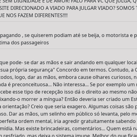
 SEM DIGNIDADE E DE AMOR! FALO PARA VC QUE JULGA, Q
SITE DIRECIONADO A VIADO PARA JULGAR VIADO? SOMOS 
E NOS FAZEM DIFERENTES!!!!
pagando , se quiserem podiam até se beija, o motorista e pa
ntima dos passageiros
 que pode- se dar as mãos e sair andando em qualquer loc
 sua própria segurança" Concordo em termos. Contudo, a C
todos, logo, dar as mãos, embora cause olhares curiosos, n
da é preconceituosa... Não interessa... Se por exemplo um
ebe esse tipo de recepção isso dá o direito ao mesmo não
eixando-o morrer a míngua? Então deveria ser criado um Es
a orientação? Creio que seria exagero. Algumas coisas são
o. Dar as mãos, um selinho em público só levanta, pelo me
erfeita ordem mental, iria agredir gratuitamente sabendo
mídia. Mas existe brincadeiras, comentários... Quem está n
m resfriado, mas deixa o sistema imune. Melhor do que fic