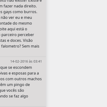
to não existe? Existe e
 fazer nada direito.
os gays como burros.
 não ver eu e meu
 vontade do mesmo
oite aqui está o
 parceiro perceber
tas e doces. Visão
r falometro? Sem mais
14-02-2016 às 03:41
s que se escondem
ivas e esposas para a
ejos com outros machos
 têm um pingo de
que vocês são
ndo se faz algo