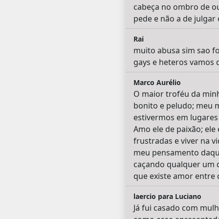
cabeça no ombro de out
pede e não a de julgar o
Rai
muito abusa sim sao f
gays e heteros vamos d
Marco Aurélio
O maior troféu da min
bonito e peludo; meu 
estivermos em lugares
Amo ele de paixão; ele
frustradas e viver na 
meu pensamento daquel
caçando qualquer um q
que existe amor entre 
laercio para Luciano
Já fui casado com mul