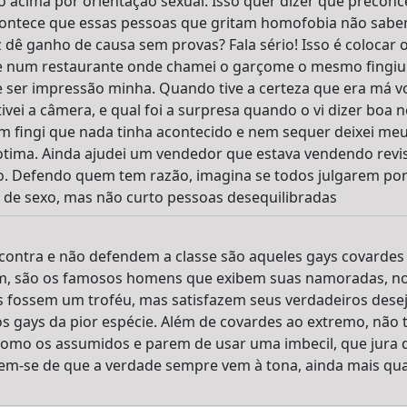
acima por orientação sexual. Isso quer dizer que preconcei
Acontece que essas pessoas que gritam homofobia não sabem
dê ganho de causa sem provas? Fala sério! Isso é colocar 
e num restaurante onde chamei o garçome o mesmo fingiu
 ser impressão minha. Quando tive a certeza que era má
ivei a câmera, e qual foi a surpresa quando o vi dizer boa n
m fingi que nada tinha acontecido e nem sequer deixei meu
otima. Ainda ajudei um vendedor que estava vendendo revis
o. Defendo quem tem razão, imagina se todos julgarem po
 de sexo, mas não curto pessoas desequilibradas
 contra e não defendem a classe são aqueles gays covarde
Sim, são os famosos homens que exibem suas namoradas, no
s fossem um troféu, mas satisfazem seus verdadeiros des
os gays da pior espécie. Além de covardes ao extremo, não
omo os assumidos e parem de usar uma imbecil, que jura 
em-se de que a verdade sempre vem à tona, ainda mais qua