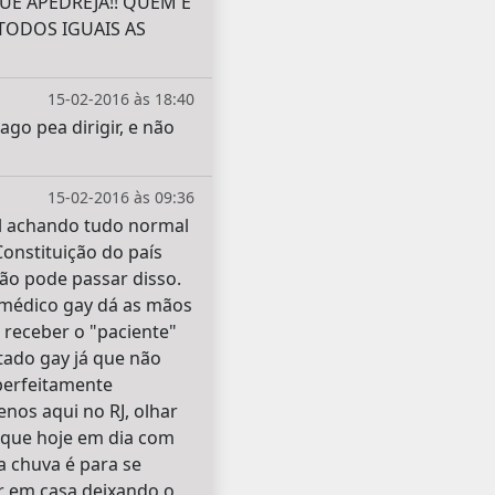
UE APEDREJA!! QUEM É
TODOS IGUAIS AS
15-02-2016 às 18:40
go pea dirigir, e não
15-02-2016 às 09:36
al achando tudo normal
onstituição do país
ão pode passar disso.
 médico gay dá as mãos
 receber o "paciente"
tado gay já que não
 perfeitamente
nos aqui no RJ, olhar
 que hoje em dia com
a chuva é para se
ar em casa deixando o