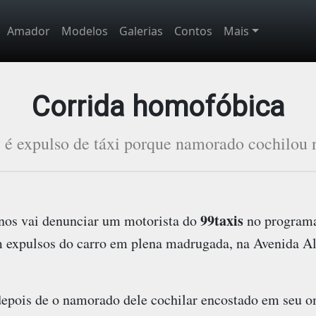
Amador
Modelos
Galerias
Contos
Mais
Corrida homofóbica
 é expulso de táxi porque namorado cochilou
99taxis
nos vai denunciar um motorista do
no programa
 expulsos do carro em plena madrugada, na Avenida Al
epois de o namorado dele cochilar encostado em seu 