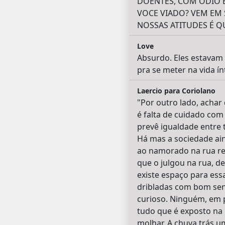
DOENTES, COM ÓDIO E
VOCE VIADO? VEM EM 
NOSSAS ATITUDES É QU
Love
Absurdo. Eles estavam 
pra se meter na vida í
Laercio para Coriolano
"Por outro lado, achar
é falta de cuidado com
prevê igualdade entre 
Há mas a sociedade ain
ao namorado na rua rec
que o julgou na rua, d
existe espaço para ess
dribladas com bom sens
curioso. Ninguém, em p
tudo que é exposto na 
molhar. A chuva trás u