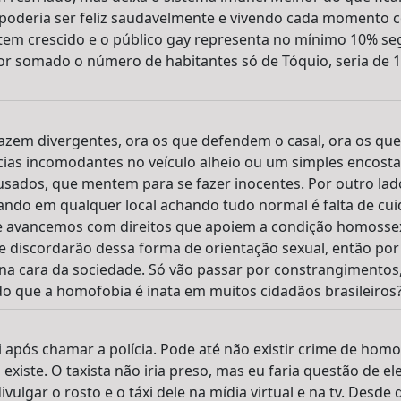
oderia ser feliz saudavelmente e vivendo cada momento co
tem crescido e o público gay representa no mínimo 10% se
r somado o número de habitantes só de Tóquio, seria de 1
zem divergentes, ora os que defendem o casal, ora os que
cias incomodantes no veículo alheio ou um simples encosta
sados, que mentem para se fazer inocentes. Por outro lado
ando em qualquer local achando tudo normal é falta de cu
 avancemos com direitos que apoiem a condição homosse
 discordarão dessa forma de orientação sexual, então por q
a cara da sociedade. Só vão passar por constrangimentos, 
o que a homofobia é inata em muitos cidadãos brasileiros
xi após chamar a polícia. Pode até não existir crime de hom
existe. O taxista não iria preso, mas eu faria questão de 
ivulgar o rosto e o táxi dele na mídia virtual e na tv. Desd