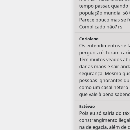
tempo passar, quando p
população mundial só 
Parece pouco mas se fo
Complicado não? rs
Coriolano
Os entendimentos se fa
pergunta é: foram carí
Têm muitos veados abu
dar as mãos e sair and
segurança. Mesmo que
pessoas ignorantes que
como um casal hétero n
que vale à pena sabend
Estêvao
Pois eu só sairia do tá
constrangimento ilegal 
na delegacia, além de d