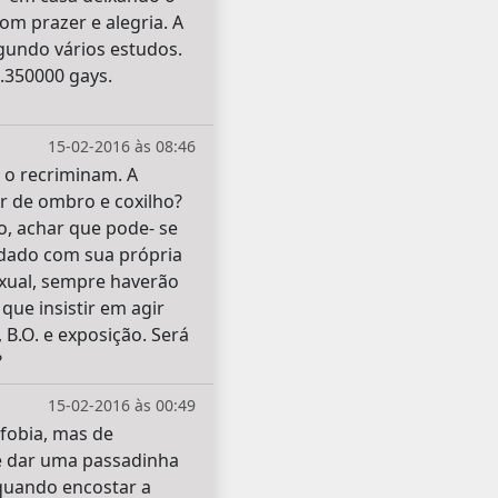
m prazer e alegria. A
gundo vários estudos.
.350000 gays.
15-02-2016 às 08:46
 o recriminam. A
r de ombro e coxilho?
, achar que pode- se
idado com sua própria
xual, sempre haverão
ue insistir em agir
B.O. e exposição. Será
?
15-02-2016 às 00:49
ofobia, mas de
ele dar uma passadinha
e quando encostar a