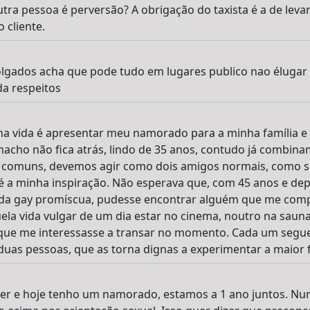
ra pessoa é perversão? A obrigação do taxista é a de levar 
 cliente.
olgados acha que pode tudo em lugares publico nao élugar
a respeitos
ha vida é apresentar meu namorado para a minha família e 
macho não fica atrás, lindo de 35 anos, contudo já combi
 comuns, devemos agir como dois amigos normais, como se 
 é a minha inspiração. Não esperava que, com 45 anos e dep
vida gay promíscua, pudesse encontrar alguém que me compl
a vida vulgar de um dia estar no cinema, noutro na saun
ue me interessasse a transar no momento. Cada um segue 
duas pessoas, que as torna dignas a experimentar a maior 
her e hoje tenho um namorado, estamos a 1 ano juntos. N