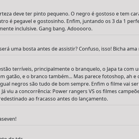
erteza deve ter pinto pequeno. O negro é gostoso e tem ca
utro é pegavel e gostosinho. Enfim, juntando os 3 da 1 perfe
mente inclulsive. Gang bang. Adooooro.
erá uma bosta antes de assistir? Confuso, isso! Bicha ama re
stão terríveis, principalmente o branquelo, o Japa ta com 
em gatão, e o branco também... Mas parece fotoshop, ah e
gual negros são tudo de bom sempre. Enfim o filme vai se
 Já viu a concorrência: Power rangers VS os filmes campeõe
redestinado ao fracasso antes do lançamento.
aseven!