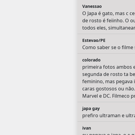
Vanessao
O Japa é gato, mas c c
de rosto é feiinho. O o
todos eles, simultanea
Estevao/PE
Como saber se o filme s
colorado
primeira fotos ambos e
segunda de rosto ta b
feminino, mas pegava i
caras gostosos ou não.
Marvel e DC. Filmeco p
japa gay
prefiro ultraman e ultr
ivan