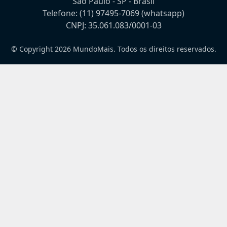
São Paulo - SP - Brasil
Telefone:
(11) 97495-7069
(whatsapp)
CNPJ: 35.061.083/0001-03
© Copyright 2026 MundoMais. Todos os direitos reservados.