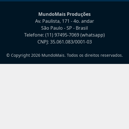
MundoMais Produções
Av. Paulista, 171 - 4o. andar
São Paulo - SP - Brasil
Telefone:
(11) 97495-7069
(whatsapp)
CNPJ: 35.061.083/0001-03
© Copyright 2026 MundoMais. Todos os direitos reservados.