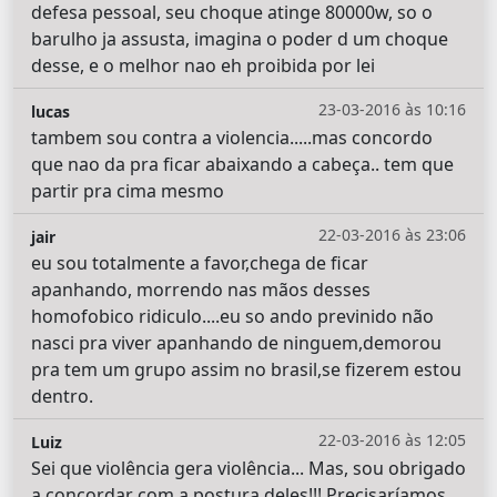
defesa pessoal, seu choque atinge 80000w, so o
barulho ja assusta, imagina o poder d um choque
desse, e o melhor nao eh proibida por lei
23-03-2016 às 10:16
lucas
tambem sou contra a violencia.....mas concordo
que nao da pra ficar abaixando a cabeça.. tem que
partir pra cima mesmo
22-03-2016 às 23:06
jair
eu sou totalmente a favor,chega de ficar
apanhando, morrendo nas mãos desses
homofobico ridiculo....eu so ando previnido não
nasci pra viver apanhando de ninguem,demorou
pra tem um grupo assim no brasil,se fizerem estou
dentro.
22-03-2016 às 12:05
Luiz
Sei que violência gera violência... Mas, sou obrigado
a concordar com a postura deles!!! Precisaríamos