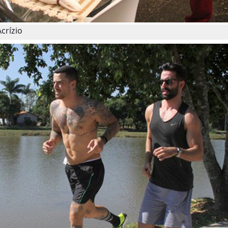
crízio