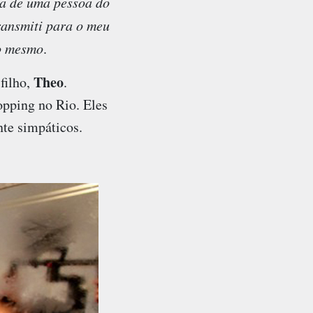
ta de uma pessoa do
ransmiti para o meu
 o mesmo
.
Theo
filho,
.
opping no Rio. Eles
nte simpáticos.