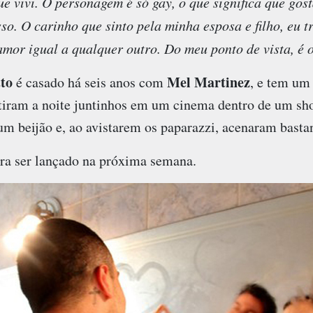
e vivi. O personagem é só gay, o que significa que gos
o. O carinho que sinto pela minha esposa e filho, eu t
mor igual a qualquer outro. Do meu ponto de vista, é
tto
Mel Martinez
é casado há seis anos com
, e tem um 
tiram a noite juntinhos em um cinema dentro de um sh
m beijão e, ao avistarem os paparazzi, acenaram basta
ara ser lançado na próxima semana.