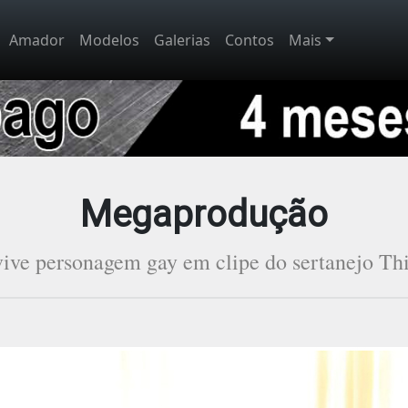
Amador
Modelos
Galerias
Contos
Mais
Megaprodução
 vive personagem gay em clipe do sertanejo Th