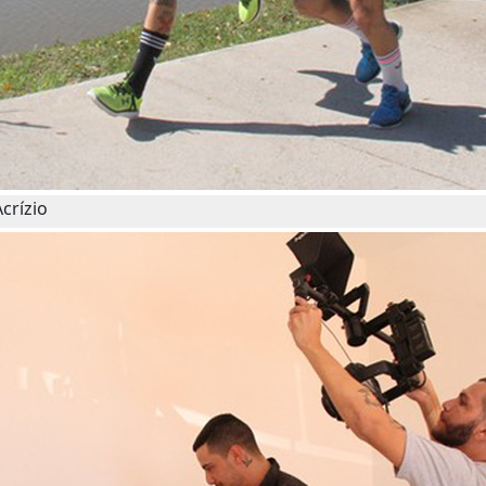
crízio