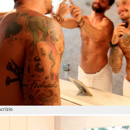
crízio